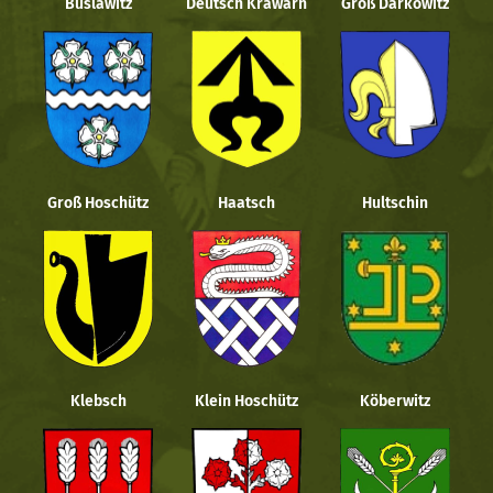
Buslawitz
Deutsch Krawarn
Groß Darkowitz
Groß Hoschütz
Haatsch
Hultschin
Klebsch
Klein Hoschütz
Köberwitz