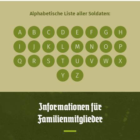
Alphabetische Liste aller Soldaten:
A
B
C
D
E
F
G
H
I
J
K
L
M
N
O
P
Q
R
S
T
U
V
W
X
Y
Z
Informationen für
Familienmitglieder