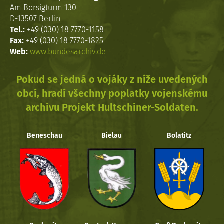
Am Borsigturm 130
D-13507 Berlin
Tel.:
+49 (030) 18 7770-1158
Fax:
+49 (030) 18 7770-1825
Web:
www.bundesarchiv.de
Pokud se jedná o vojáky z níže uvedených
obcí, hradí všechny poplatky vojenskému
archivu Projekt Hultschiner-Soldaten.
Beneschau
Bielau
Bolatitz