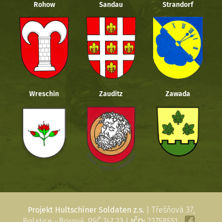
Rohow
Sandau
Strandorf
Wreschin
Zauditz
Zawada
Projekt Hultschiner Soldaten z.s.
| Třešňová 37,
Bolatice - Borová, PSČ 747 23 |
IČO:
22758551