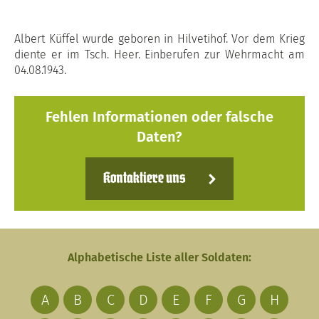
Albert Küffel wurde geboren in Hilvetihof. Vor dem Krieg
diente er im Tsch. Heer. Einberufen zur Wehrmacht am
04.08.1943.
Fehlen Informationen oder falsche
Daten?
Kontaktiere uns
Alphabetische Liste aller Soldaten:
A
B
C
D
E
F
G
H