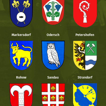
Markersdorf
Odersch
Petershofen
Rohow
Sandau
Strandorf