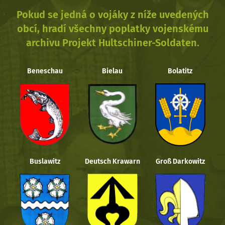
Pokud se jedná o vojáky z níže uvedených
obcí, hradí všechny poplatky vojenskému
archivu Projekt Hultschiner-Soldaten.
Beneschau
Bielau
Bolatitz
Buslawitz
Deutsch Krawarn
Groß Darkowitz