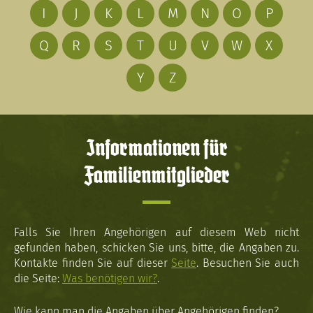
I
J
K
L
M
N
O
P
Q
R
S
T
U
V
W
X
Y
Z
Informationen für
Familienmitglieder
Falls Sie Ihren Angehörigen auf diesem Web nicht
gefunden haben, schicken Sie uns, bitte, die Angaben zu.
Kontakte finden Sie auf dieser
Seite
. Besuchen Sie auch
die Seite:
Was benötigen wir?
.
Wie kann man die Angaben über Angehörigen finden?