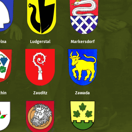
lna
Ludgerstal
Markersdorf
hin
Zauditz
Zawada