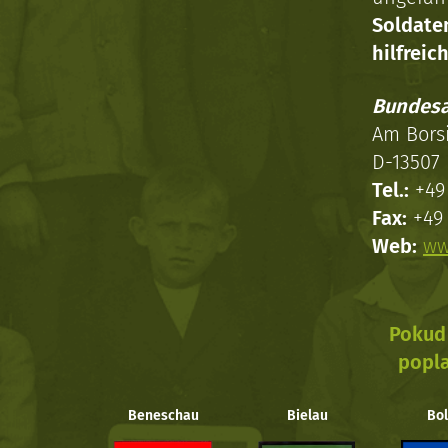
Soldat
hilfreich
Bundesa
Am Bors
D-13507 
Tel.:
+49 
Fax:
+49 
Web:
ww
Pokud 
popla
Beneschau
Bielau
Bol