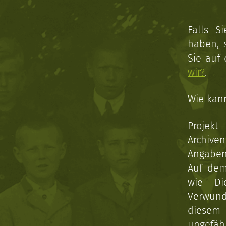
Falls S
haben, 
Sie auf
wir?
.
Wie kan
Projekt
Archive
Angaben 
Auf dem
wie Di
Verwun
diesem 
ungefäh