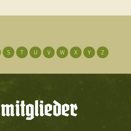
S
T
U
V
W
X
Y
Z
mitglieder