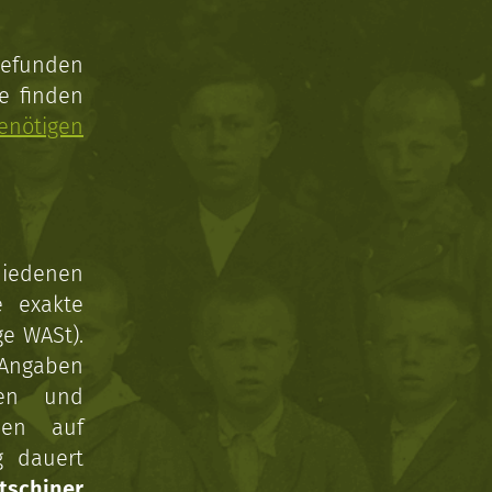
gefunden
e finden
enötigen
hiedenen
e exakte
ge WASt).
 Angaben
gen und
nen auf
g dauert
tschiner