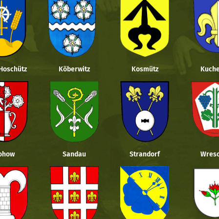
 Hoschütz
Köberwitz
Kosmütz
Kuche
ohow
Sandau
Strandorf
Wresc