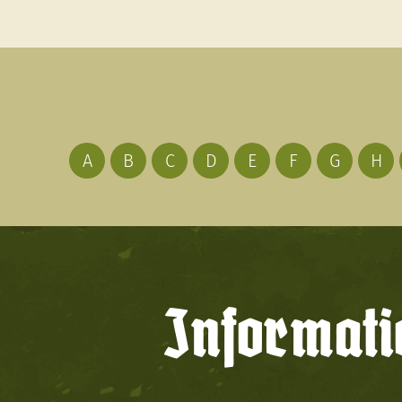
A
B
C
D
E
F
G
H
Informati