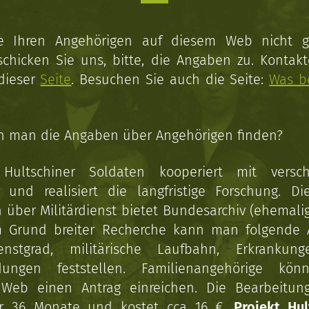
ie Ihren Angehörigen auf diesem Web nicht 
schicken Sie uns, bitte, die Angaben zu. Kontakt
 dieser
Seite
. Besuchen Sie auch die Seite:
Was b
n man die Angaben über Angehörigen finden?
 Hultschiner Soldaten kooperiert mit versc
n und realisiert die langfristige Forschung. Di
über Militärdienst bietet Bundesarchiv (ehemali
 Grund breiter Recherche kann man folgende
enstgrad, militärische Laufbahn, Erkrankun
dungen feststellen. Familienangehörige kön
Web einen Antrag einreichen. Die Bearbeitun
r 36 Monate und kostet cca 16 €.
Projekt Hul