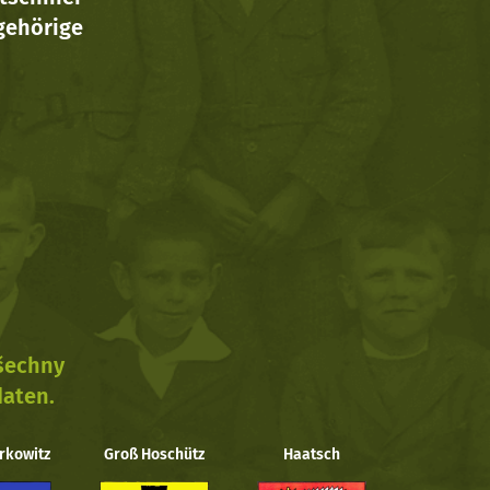
ehörige
všechny
daten.
rkowitz
Groß Hoschütz
Haatsch