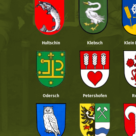
Hultschin
Klebsch
Klein
Odersch
Petershofen
R