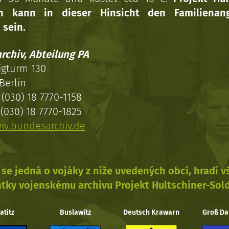
en kann in dieser Hinsicht den Familienang
 sein.
rchiv, Abteilung PA
igturm 130
Berlin
(030) 18 7770-1158
(030) 18 7770-1825
w.bundesarchiv.de
se jedná o vojáky z níže uvedených obcí, hradí 
tky vojenskému archivu Projekt Hultschiner-Sol
atitz
Buslawitz
Deutsch Krawarn
Groß Da