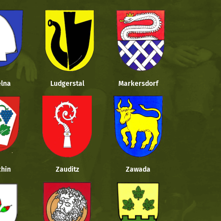
lna
Ludgerstal
Markersdorf
hin
Zauditz
Zawada