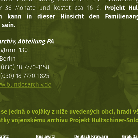
r 36 Monate und kostet cca 16 €.
Projekt Hul
en kann in dieser Hinsicht den Familienang
 sein.
rchiv, Abteilung PA
igturm 130
Berlin
(030) 18 7770-1158
(030) 18 7770-1825
w.bundesarchiv.de
se jedná o vojáky z níže uvedených obcí, hradí 
tky vojenskému archivu Projekt Hultschiner-Sol
atitz
Buslawitz
Deutsch Krawarn
Groß Da