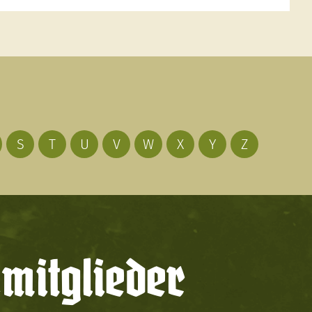
S
T
U
V
W
X
Y
Z
mitglieder