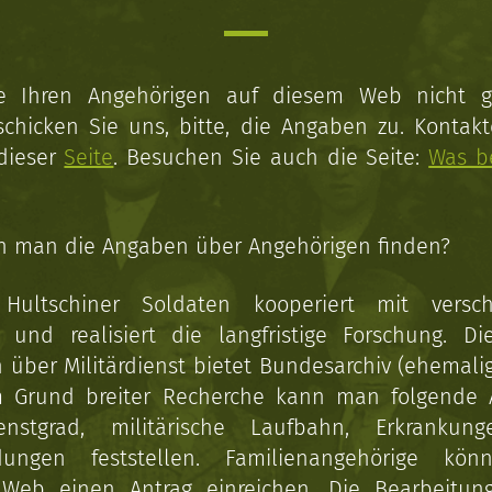
ie Ihren Angehörigen auf diesem Web nicht 
schicken Sie uns, bitte, die Angaben zu. Kontakt
 dieser
Seite
. Besuchen Sie auch die Seite:
Was b
n man die Angaben über Angehörigen finden?
 Hultschiner Soldaten kooperiert mit versc
n und realisiert die langfristige Forschung. Di
über Militärdienst bietet Bundesarchiv (ehemali
 Grund breiter Recherche kann man folgende
enstgrad, militärische Laufbahn, Erkrankun
dungen feststellen. Familienangehörige kön
Web einen Antrag einreichen. Die Bearbeitun