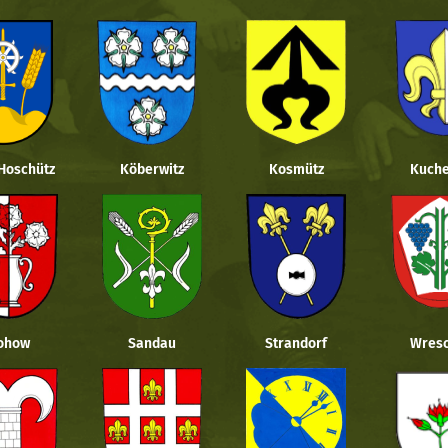
 Hoschütz
Köberwitz
Kosmütz
Kuche
ohow
Sandau
Strandorf
Wresc