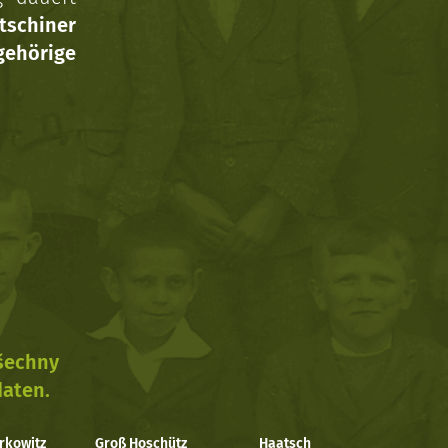
tschiner
ehörige
všechny
daten.
rkowitz
Groß Hoschütz
Haatsch