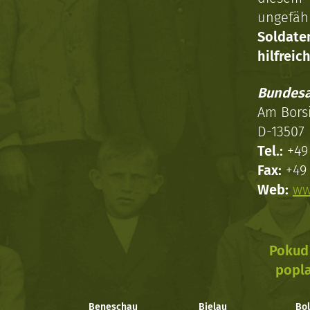
ungefäh
Soldat
hilfreich
Bundesa
Am Bors
D-13507 
Tel.:
+49 
Fax:
+49 
Web:
ww
Pokud 
popla
Beneschau
Bielau
Bol