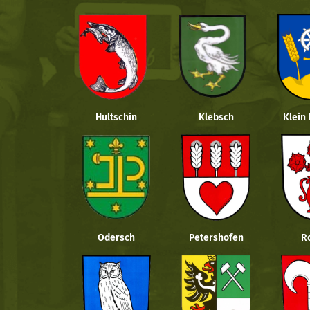
Hultschin
Klebsch
Klein
Odersch
Petershofen
R