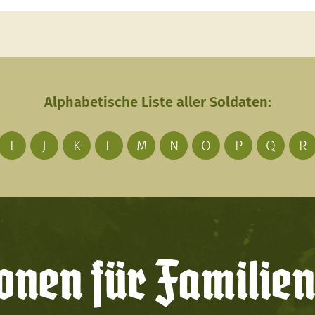
Alphabetische Liste aller Soldaten:
I
J
K
L
M
N
O
P
Q
R
onen für Familien