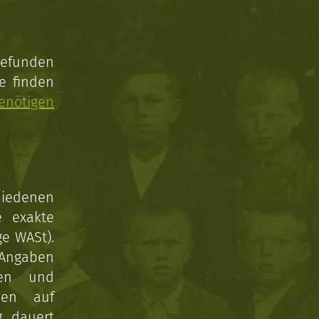
gefunden
e finden
enötigen
hiedenen
e exakte
ge WASt).
 Angaben
gen und
nen auf
g dauert