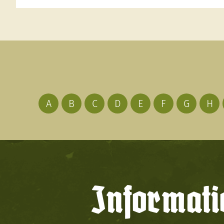
A
B
C
D
E
F
G
H
Informati