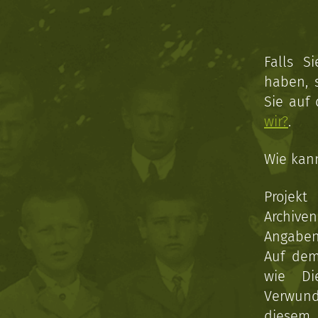
Falls S
haben, 
Sie auf
wir?
.
Wie kan
Projekt
Archive
Angaben 
Auf dem
wie Di
Verwun
diesem 