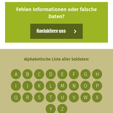
Fehlen Informationen oder falsche
Daten?
Kontaktiere uns
Alphabetische Liste aller Soldaten:
A
B
C
D
E
F
G
H
I
J
K
L
M
N
O
P
Q
R
S
T
U
V
W
X
Y
Z