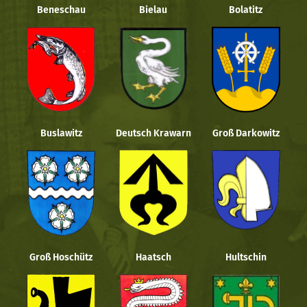
Beneschau
Bielau
Bolatitz
Buslawitz
Deutsch Krawarn
Groß Darkowitz
Groß Hoschütz
Haatsch
Hultschin