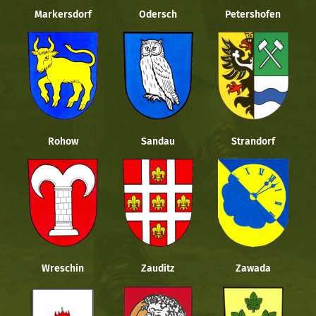
Markersdorf
Odersch
Petershofen
Rohow
Sandau
Strandorf
Wreschin
Zauditz
Zawada