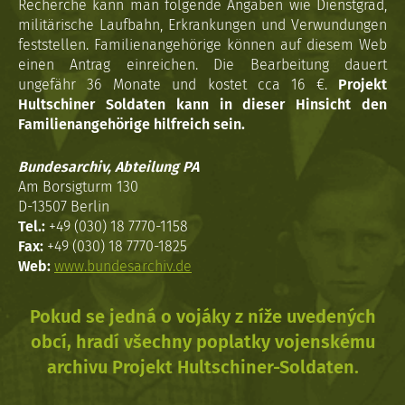
Recherche kann man folgende Angaben wie Dienstgrad,
militärische Laufbahn, Erkrankungen und Verwundungen
feststellen. Familienangehörige können auf diesem Web
einen Antrag einreichen. Die Bearbeitung dauert
ungefähr 36 Monate und kostet cca 16 €.
Projekt
Hultschiner Soldaten kann in dieser Hinsicht den
Familienangehörige hilfreich sein.
Bundesarchiv, Abteilung PA
Am Borsigturm 130
D-13507 Berlin
Tel.:
+49 (030) 18 7770-1158
Fax:
+49 (030) 18 7770-1825
Web:
www.bundesarchiv.de
Pokud se jedná o vojáky z níže uvedených
obcí, hradí všechny poplatky vojenskému
archivu Projekt Hultschiner-Soldaten.