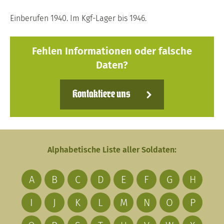
Einberufen 1940. Im Kgf-Lager bis 1946.
Fehlen Informationen oder falsche
Daten?
Kontaktiere uns
Alphabetische Liste aller Soldaten:
A
B
C
D
E
F
G
H
I
J
K
L
M
N
O
P