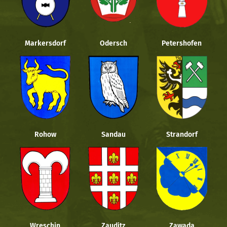
Markersdorf
Odersch
Petershofen
Rohow
Sandau
Strandorf
Wreschin
Zauditz
Zawada