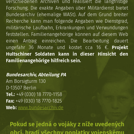
verschiedenen Archiven und realisiert die langfristige
Forschung. Die exakte Angaben über Militärdienst bietet
Bundesarchiv (ehemalige WASt). Auf dem Grund breiter
Recherche kann man folgende Angaben wie Dienstgrad,
militärische Laufbahn, Erkrankungen und Verwundungen
feststellen. Familienangehörige können auf diesem Web
einen Antrag einreichen. Die Bearbeitung dauert
ungefähr 36 Monate und kostet cca 16 €.
Projekt
Hultschiner Soldaten kann in dieser Hinsicht den
Familienangehörige hilfreich sein.
Bundesarchiv, Abteilung PA
Am Borsigturm 130
D-13507 Berlin
Tel.:
+49 (030) 18 7770-1158
Fax:
+49 (030) 18 7770-1825
Web:
www.bundesarchiv.de
Pokud se jedná o vojáky z níže uvedených
obcí, hradí všechny poplatky vojenskému