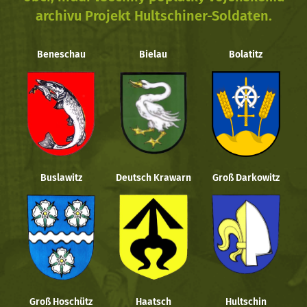
archivu Projekt Hultschiner-Soldaten.
Beneschau
Bielau
Bolatitz
Buslawitz
Deutsch Krawarn
Groß Darkowitz
Groß Hoschütz
Haatsch
Hultschin