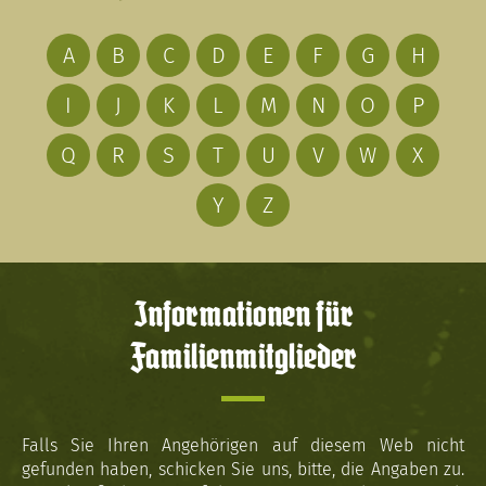
A
B
C
D
E
F
G
H
I
J
K
L
M
N
O
P
Q
R
S
T
U
V
W
X
Y
Z
Informationen für
Familienmitglieder
Falls Sie Ihren Angehörigen auf diesem Web nicht
gefunden haben, schicken Sie uns, bitte, die Angaben zu.