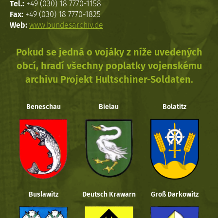
Tel.:
+49 (030) 18 7770-1158
Fax:
+49 (030) 18 7770-1825
Web:
www.bundesarchiv.de
Pokud se jedná o vojáky z níže uvedených
obcí, hradí všechny poplatky vojenskému
archivu Projekt Hultschiner-Soldaten.
Beneschau
Bielau
Bolatitz
Buslawitz
Deutsch Krawarn
Groß Darkowitz