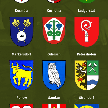
Kosmütz
Kuchelna
Ludgerstal
Markersdorf
Odersch
Petershofen
Rohow
Sandau
Strandorf