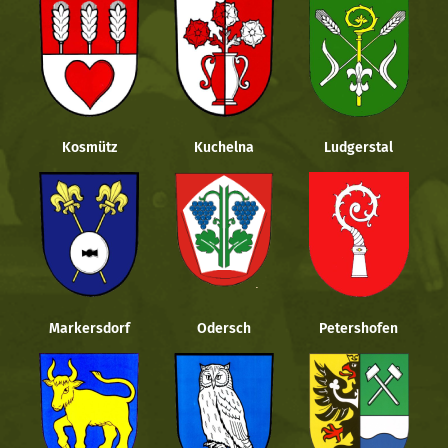
Kosmütz
Kuchelna
Ludgerstal
Markersdorf
Odersch
Petershofen