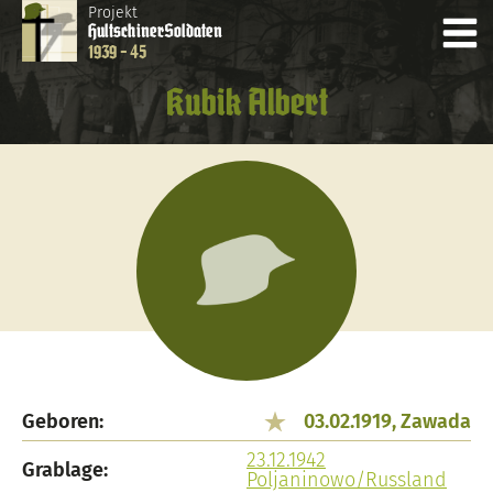
Projekt
Hultschiner
Soldaten
1939 - 45
Kubik Albert
Geboren:
03.02.1919, Zawada
23.12.1942
Grablage:
Poljaninowo/Russland