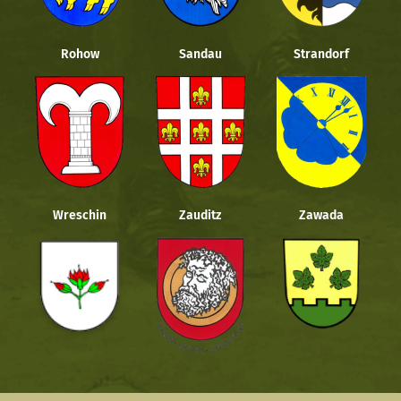
Rohow
Sandau
Strandorf
Wreschin
Zauditz
Zawada