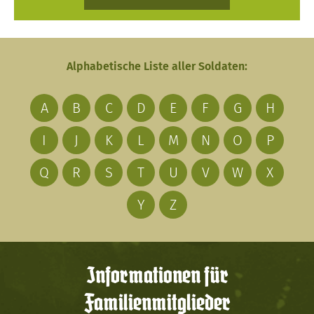
Alphabetische Liste aller Soldaten:
A
B
C
D
E
F
G
H
I
J
K
L
M
N
O
P
Q
R
S
T
U
V
W
X
Y
Z
Informationen für
Familienmitglieder