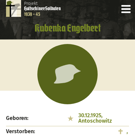
Projekt
Hultschiner
Soldaten
1939 - 45
Kubenka Engelbert
30.12.1925,
Geboren:
Antoschowitz
Verstorben:
,