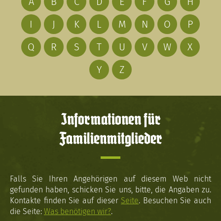
A
B
C
D
E
F
G
H
I
J
K
L
M
N
O
P
Q
R
S
T
U
V
W
X
Y
Z
Informationen für
Familienmitglieder
Falls Sie Ihren Angehörigen auf diesem Web nicht
gefunden haben, schicken Sie uns, bitte, die Angaben zu.
Kontakte finden Sie auf dieser
Seite
. Besuchen Sie auch
die Seite:
Was benötigen wir?
.