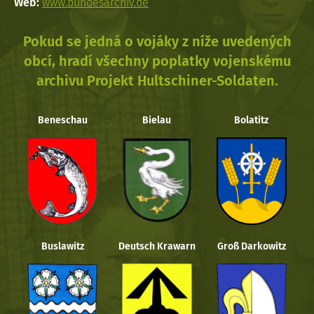
Web:
www.bundesarchiv.de
Pokud se jedná o vojáky z níže uvedených
obcí, hradí všechny poplatky vojenskému
archivu Projekt Hultschiner-Soldaten.
Beneschau
Bielau
Bolatitz
Buslawitz
Deutsch Krawarn
Groß Darkowitz