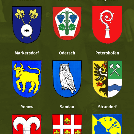
Markersdorf
Odersch
Petershofen
Rohow
Sandau
Strandorf