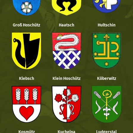
Groß Hoschütz
Haatsch
Hultschin
Klebsch
Klein Hoschütz
Köberwitz
Kosmütz
Kuchelna
Ludgerstal