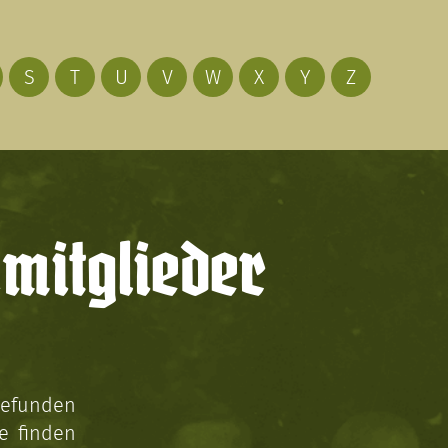
S
T
U
V
W
X
Y
Z
mitglieder
gefunden
e finden