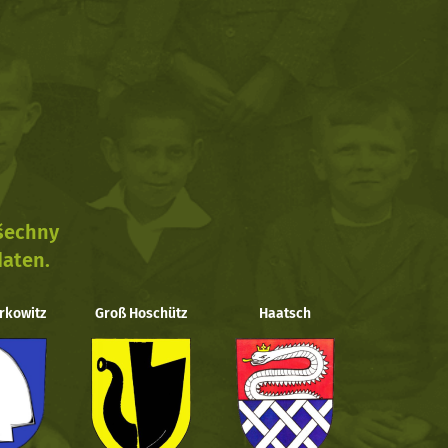
všechny
daten.
rkowitz
Groß Hoschütz
Haatsch