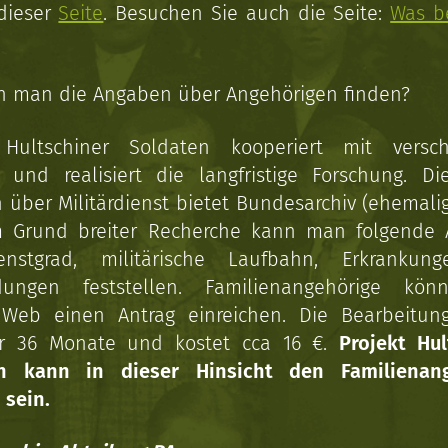
 dieser
Seite
. Besuchen Sie auch die Seite:
Was b
n man die Angaben über Angehörigen finden?
 Hultschiner Soldaten kooperiert mit versc
n und realisiert die langfristige Forschung. Di
über Militärdienst bietet Bundesarchiv (ehemali
 Grund breiter Recherche kann man folgende
enstgrad, militärische Laufbahn, Erkrankun
dungen feststellen. Familienangehörige kön
Web einen Antrag einreichen. Die Bearbeitun
r 36 Monate und kostet cca 16 €.
Projekt Hul
en kann in dieser Hinsicht den Familienang
 sein.