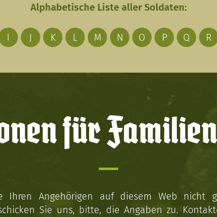
Alphabetische Liste aller Soldaten:
I
J
K
L
M
N
O
P
Q
R
onen für Familien
ie Ihren Angehörigen auf diesem Web nicht 
schicken Sie uns, bitte, die Angaben zu. Kontakt