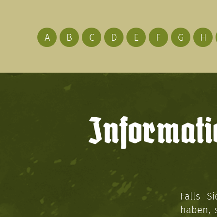
A
B
C
D
E
F
G
H
Informati
Falls S
haben, 