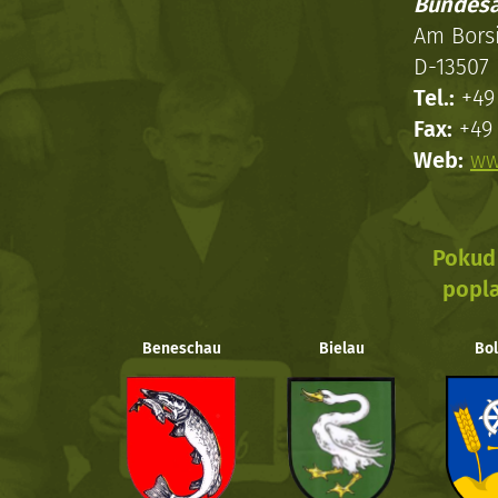
Bundesa
Am Bors
D-13507 
Tel.:
+49 
Fax:
+49 
Web:
ww
Pokud 
popla
Beneschau
Bielau
Bol