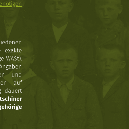
enötigen
hiedenen
e exakte
ge WASt).
 Angaben
gen und
nen auf
g dauert
tschiner
ehörige