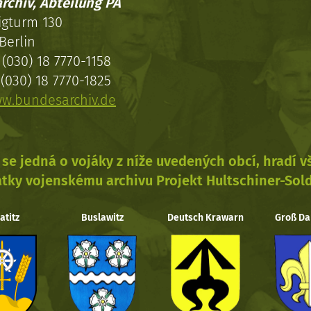
rchiv, Abteilung PA
igturm 130
Berlin
(030) 18 7770-1158
(030) 18 7770-1825
w.bundesarchiv.de
se jedná o vojáky z níže uvedených obcí, hradí 
tky vojenskému archivu Projekt Hultschiner-Sol
atitz
Buslawitz
Deutsch Krawarn
Groß Da