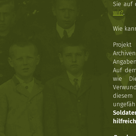
Sie auf
wir?
.
Wie kan
Projekt
Archive
Angaben 
Auf dem
wie Di
Verwun
diesem 
ungefäh
Soldat
hilfreich