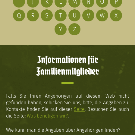
I
J
K
L
M
N
O
P
Q
R
S
T
U
V
W
X
Y
Z
Informationen für
Familienmitglieder
Falls Sie Ihren Angehörigen auf diesem Web nicht
gefunden haben, schicken Sie uns, bitte, die Angaben zu.
Kontakte finden Sie auf dieser
Seite
. Besuchen Sie auch
die Seite:
Was benötigen wir?
.
Wie kann man die Angaben über Angehörigen finden?