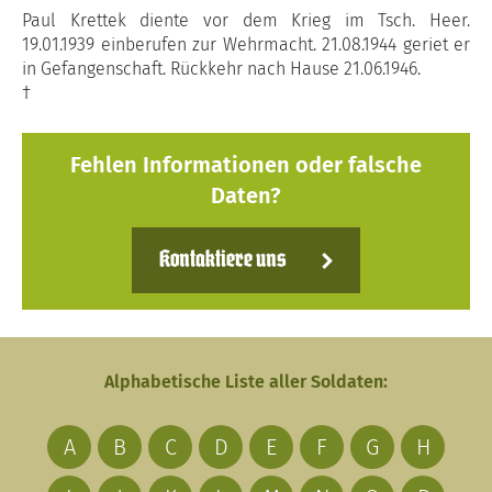
Paul Krettek diente vor dem Krieg im Tsch. Heer.
19.01.1939 einberufen zur Wehrmacht. 21.08.1944 geriet er
in Gefangenschaft. Rückkehr nach Hause 21.06.1946.
†
Fehlen Informationen oder falsche
Daten?
Kontaktiere uns
Alphabetische Liste aller Soldaten:
A
B
C
D
E
F
G
H