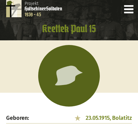
Projekt
Hultschiner
Soldaten
1939 - 45
Krettek Paul 15
Geboren:
23.05.1915, Bolatitz