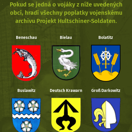
Pokud se jedná o vojáky z níže uvedených
obcí, hradí všechny poplatky vojenskému
archivu Projekt Hultschiner-Soldaten.
Beneschau
Bielau
Bolatitz
Buslawitz
Deutsch Krawarn
Groß Darkowitz