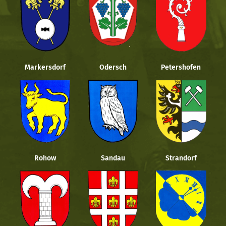
Markersdorf
Odersch
Petershofen
Rohow
Sandau
Strandorf