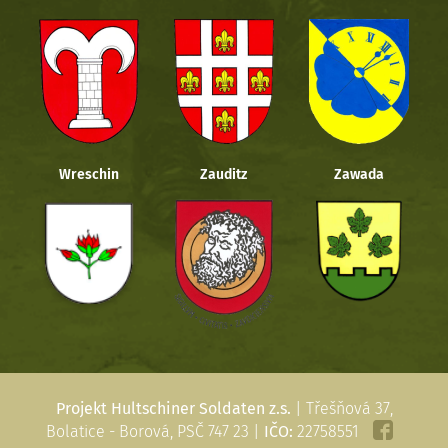
Wreschin
Zauditz
Zawada
Projekt Hultschiner Soldaten z.s.
| Třešňová 37,
Bolatice - Borová, PSČ 747 23 |
IČO:
22758551