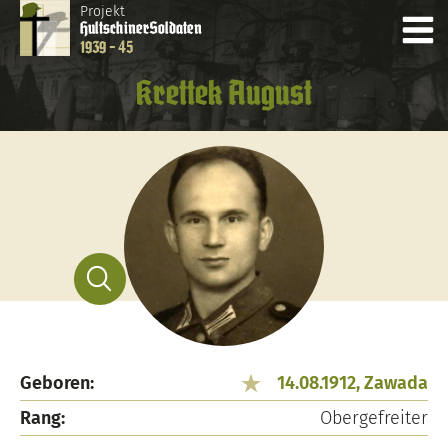
Projekt
Hultschiner
Soldaten
1939 - 45
Krettek August
Geboren:
14.08.1912, Zawada
Rang:
Obergefreiter