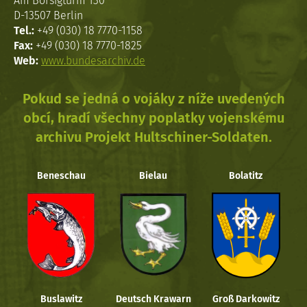
Am Borsigturm 130
D-13507 Berlin
Tel.:
+49 (030) 18 7770-1158
Fax:
+49 (030) 18 7770-1825
Web:
www.bundesarchiv.de
Pokud se jedná o vojáky z níže uvedených
obcí, hradí všechny poplatky vojenskému
archivu Projekt Hultschiner-Soldaten.
Beneschau
Bielau
Bolatitz
Buslawitz
Deutsch Krawarn
Groß Darkowitz