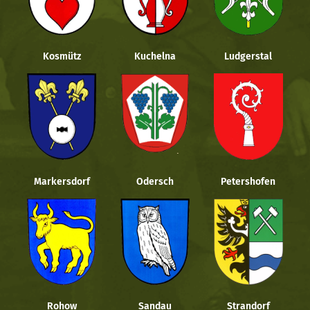
Kosmütz
Kuchelna
Ludgerstal
Markersdorf
Odersch
Petershofen
Rohow
Sandau
Strandorf