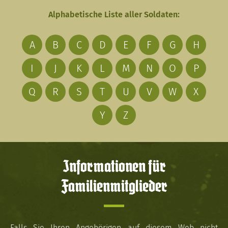
Alphabetische Liste aller Soldaten:
A
B
C
D
E
F
G
H
I
J
K
L
M
N
O
P
Q
R
S
T
U
V
W
X
Y
Z
Informationen für
Familienmitglieder
Falls Sie Ihren Angehörigen auf diesem Web nicht