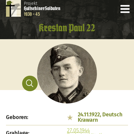
Projekt
Hultschiner
Soldaten
1939 - 45
Krestan Paul 22
24.11.1922, Deutsch
Geboren:
Krawarn
27.05.1944
Grablage: