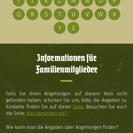
I
J
K
L
M
N
O
P
Q
R
S
T
U
V
W
X
Y
Z
Informationen für
Familienmitglieder
Falls Sie Ihren Angehörigen auf diesem Web nicht
gefunden haben, schicken Sie uns, bitte, die Angaben zu.
Kontakte finden Sie auf dieser
Seite
. Besuchen Sie auch
die Seite:
Was benötigen wir?
.
Wie kann man die Angaben über Angehörigen finden?