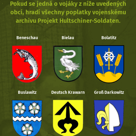
Pokud se jedná o vojáky z níže uvedených
obcí, hradí všechny poplatky vojenskému
archivu Projekt Hultschiner-Soldaten.
Beneschau
Bielau
Bolatitz
Buslawitz
Deutsch Krawarn
Groß Darkowitz