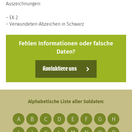
Auszeichnungen:
– EK 2
– Verwundeten-Abzeichen in Schwarz
Fehlen Informationen oder falsche
Daten?
Kontaktiere uns
Alphabetische Liste aller Soldaten:
A
B
C
D
E
F
G
H