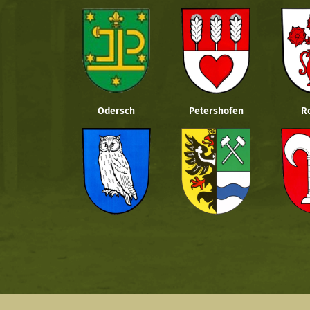
Odersch
Petershofen
R