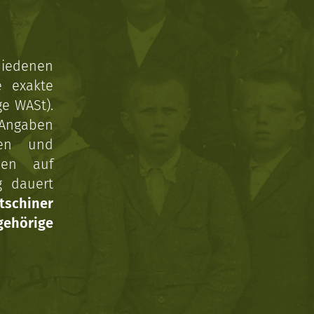
hiedenen
e exakte
ge WASt).
 Angaben
gen und
nen auf
g dauert
tschiner
ehörige