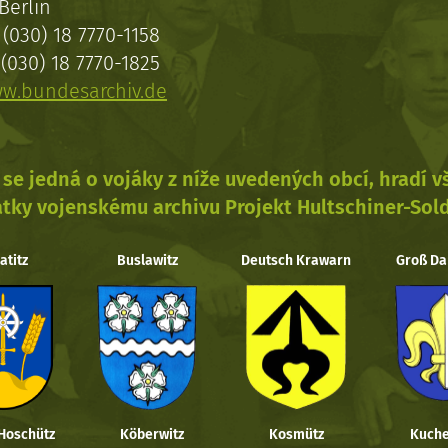
Berlin
(030) 18 7770-1158
(030) 18 7770-1825
w.bundesarchiv.de
se jedná o vojáky z níže uvedených obcí, hradí 
tky vojenskému archivu Projekt Hultschiner-Sol
atitz
Buslawitz
Deutsch Krawarn
Groß Da
 Hoschütz
Köberwitz
Kosmütz
Kuche