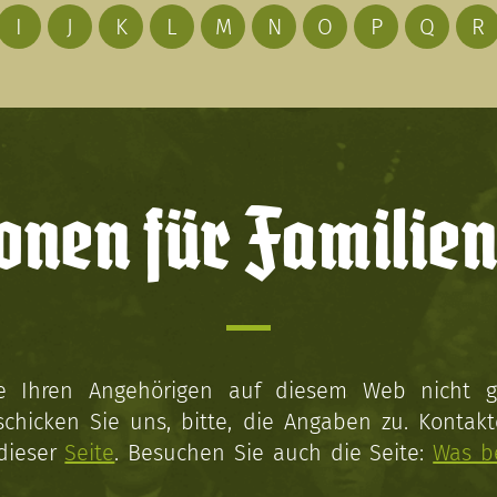
I
J
K
L
M
N
O
P
Q
R
onen für Familien
ie Ihren Angehörigen auf diesem Web nicht 
schicken Sie uns, bitte, die Angaben zu. Kontakt
 dieser
Seite
. Besuchen Sie auch die Seite:
Was b