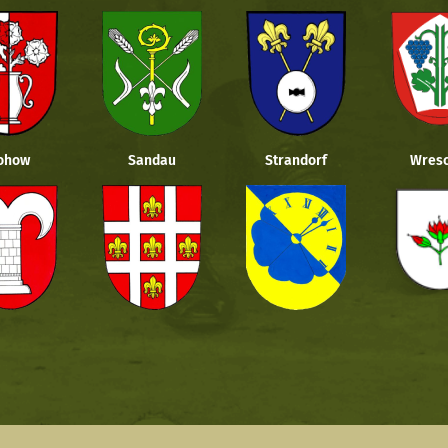
ohow
Sandau
Strandorf
Wresc