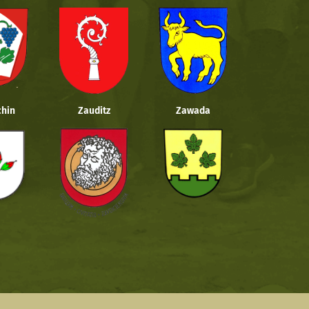
hin
Zauditz
Zawada