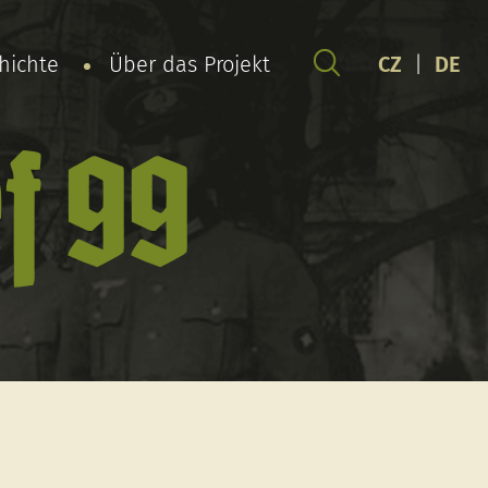
chichte
Über das Projekt
CZ
|
DE
f 99