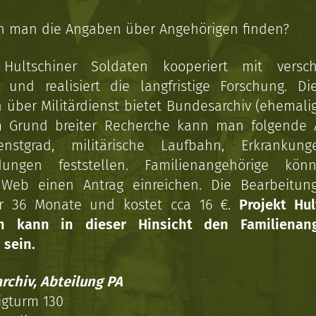
n man die Angaben über Angehörigen finden?
 Hultschiner Soldaten kooperiert mit versc
n und realisiert die langfristige Forschung. Di
über Militärdienst bietet Bundesarchiv (ehemali
 Grund breiter Recherche kann man folgende
enstgrad, militärische Laufbahn, Erkrankun
dungen feststellen. Familienangehörige kön
Web einen Antrag einreichen. Die Bearbeitun
r 36 Monate und kostet cca 16 €.
Projekt Hul
en kann in dieser Hinsicht den Familienang
 sein.
rchiv, Abteilung PA
igturm 130