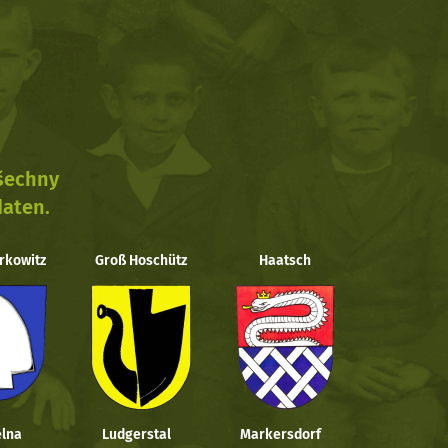
všechny
daten.
rkowitz
Groß Hoschütz
Haatsch
lna
Ludgerstal
Markersdorf