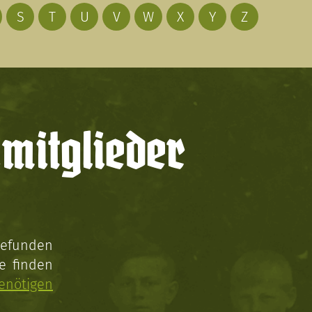
S
T
U
V
W
X
Y
Z
mitglieder
gefunden
e finden
enötigen