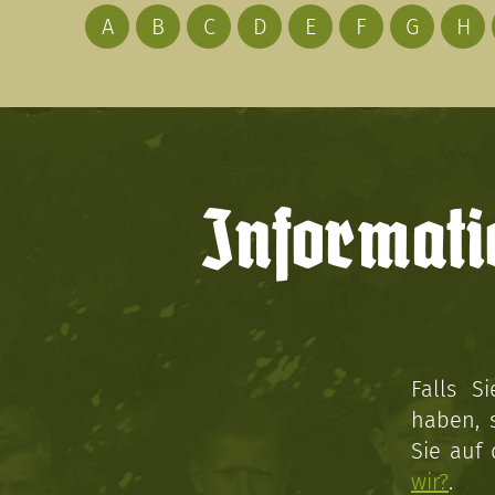
A
B
C
D
E
F
G
H
Informati
Falls S
haben, 
Sie auf
wir?
.