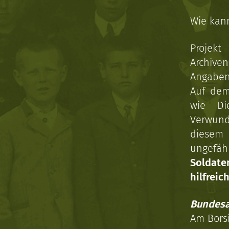
Wie kan
Projekt
Archive
Angaben 
Auf dem
wie Di
Verwun
diesem 
ungefäh
Soldat
hilfreich
Bundesa
Am Bors