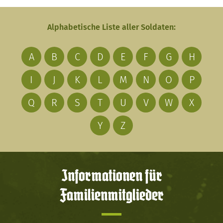
Alphabetische Liste aller Soldaten:
A
B
C
D
E
F
G
H
I
J
K
L
M
N
O
P
Q
R
S
T
U
V
W
X
Y
Z
Informationen für
Familienmitglieder