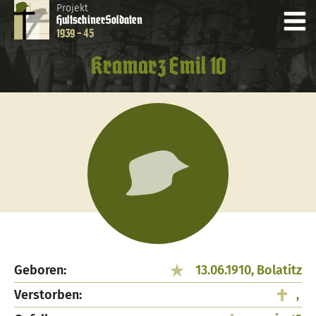
Projekt
Hultschiner
Soldaten
1939 - 45
Kramarz Emil 10
Geboren:
13.06.1910, Bolatitz
Verstorben:
,