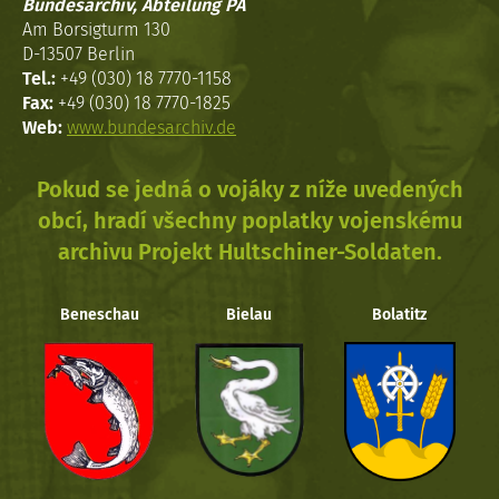
Bundesarchiv, Abteilung PA
Am Borsigturm 130
D-13507 Berlin
Tel.:
+49 (030) 18 7770-1158
Fax:
+49 (030) 18 7770-1825
Web:
www.bundesarchiv.de
Pokud se jedná o vojáky z níže uvedených
obcí, hradí všechny poplatky vojenskému
archivu Projekt Hultschiner-Soldaten.
Beneschau
Bielau
Bolatitz