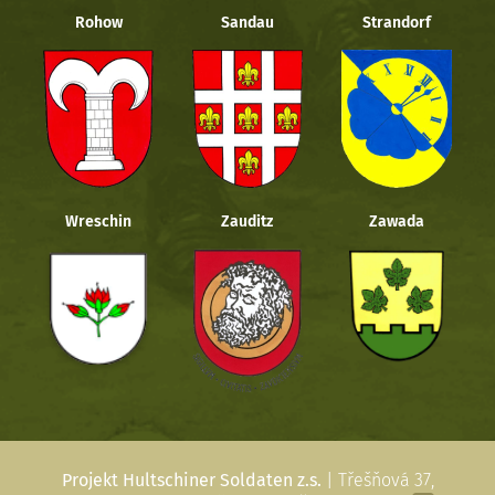
Rohow
Sandau
Strandorf
Wreschin
Zauditz
Zawada
Projekt Hultschiner Soldaten z.s.
| Třešňová 37,