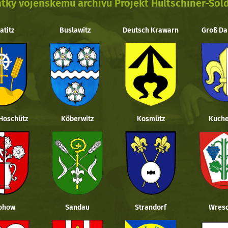
tky vojenskému archivu Projekt Hultschiner-Sol
atitz
Buslawitz
Deutsch Krawarn
Groß Da
 Hoschütz
Köberwitz
Kosmütz
Kuche
ohow
Sandau
Strandorf
Wresc