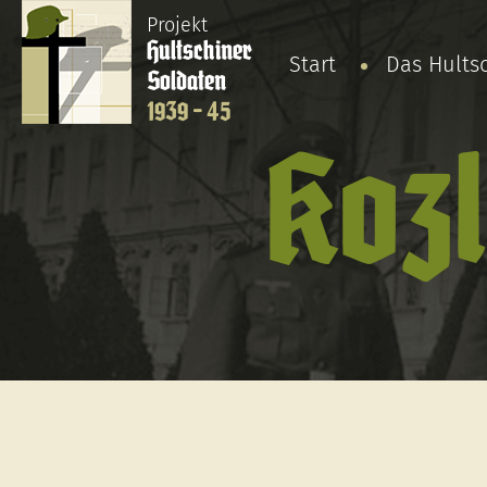
Projekt
Hultschiner
Start
Das Hults
Soldaten
1939 - 45
Koz