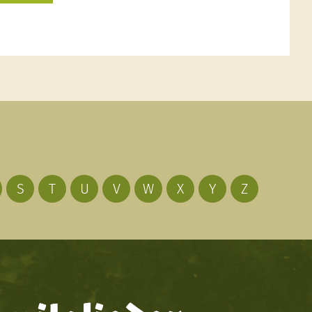
S
T
U
V
W
X
Y
Z