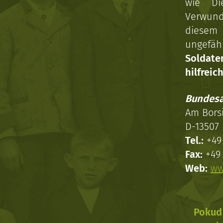
wie Di
Verwun
diesem 
ungefäh
Soldat
hilfreich
Bundesa
Am Bors
D-13507 
Tel.:
+49 
Fax:
+49 
Web:
ww
Pokud 