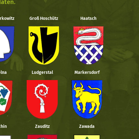
daten.
rkowitz
Groß Hoschütz
Haatsch
lna
Ludgerstal
Markersdorf
hin
Zauditz
Zawada