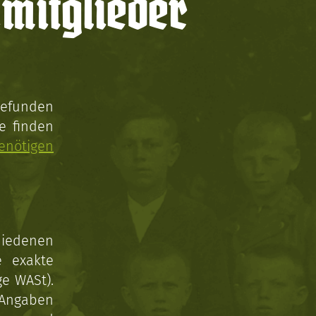
mitglieder
gefunden
e finden
enötigen
hiedenen
e exakte
ge WASt).
 Angaben