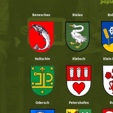
popla
Beneschau
Bielau
Bol
Hultschin
Klebsch
Klein
Odersch
Petershofen
R