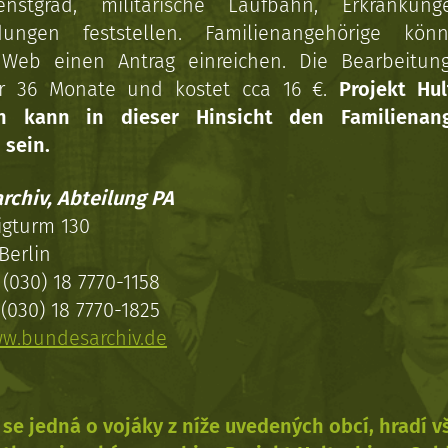
enstgrad, militärische Laufbahn, Erkrankun
dungen feststellen. Familienangehörige kön
Web einen Antrag einreichen. Die Bearbeitun
r 36 Monate und kostet cca 16 €.
Projekt Hul
en kann in dieser Hinsicht den Familienang
 sein.
rchiv, Abteilung PA
igturm 130
Berlin
(030) 18 7770-1158
(030) 18 7770-1825
w.bundesarchiv.de
se jedná o vojáky z níže uvedených obcí, hradí 