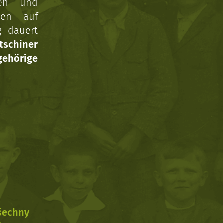
gen und
nen auf
g dauert
tschiner
ehörige
všechny