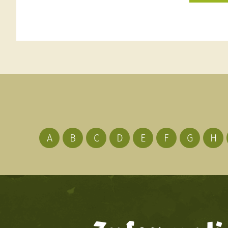
A
B
C
D
E
F
G
H