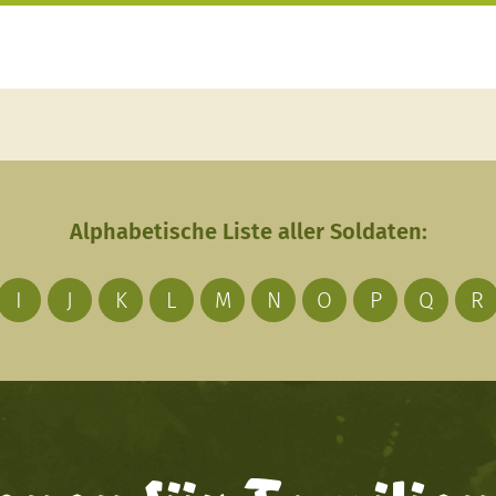
Alphabetische Liste aller Soldaten:
I
J
K
L
M
N
O
P
Q
R