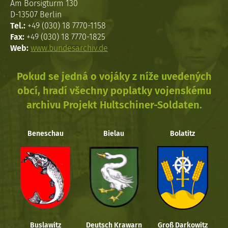
Am Borsigturm 130
D-13507 Berlin
Tel.:
+49 (030) 18 7770-1158
Fax:
+49 (030) 18 7770-1825
Web:
www.bundesarchiv.de
Pokud se jedná o vojáky z níže uvedených
obcí, hradí všechny poplatky vojenskému
archivu Projekt Hultschiner-Soldaten.
Beneschau
Bielau
Bolatitz
Buslawitz
Deutsch Krawarn
Groß Darkowitz