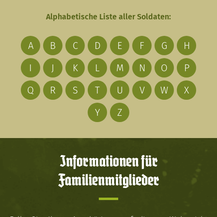
Alphabetische Liste aller Soldaten:
A
B
C
D
E
F
G
H
I
J
K
L
M
N
O
P
Q
R
S
T
U
V
W
X
Y
Z
Informationen für
Familienmitglieder