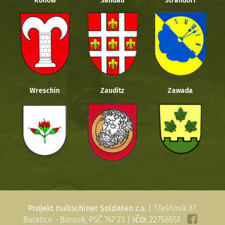
Rohow
Sandau
Strandorf
Wreschin
Zauditz
Zawada
Projekt Hultschiner Soldaten z.s.
| Třešňová 37,
Bolatice - Borová, PSČ 747 23 |
IČO:
22758551