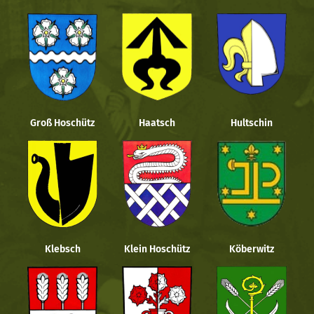
Groß Hoschütz
Haatsch
Hultschin
Klebsch
Klein Hoschütz
Köberwitz