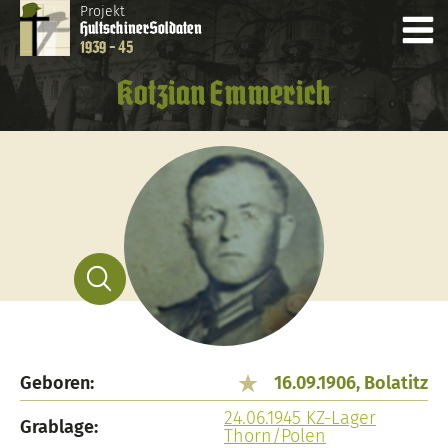
Projekt
Hultschiner
Soldaten
1939 - 45
Kotzian Emmerich
Geboren:
16.09.1906, Bolatitz
24.06.1945 KZ-Lager
Grablage:
Thorn/Polen