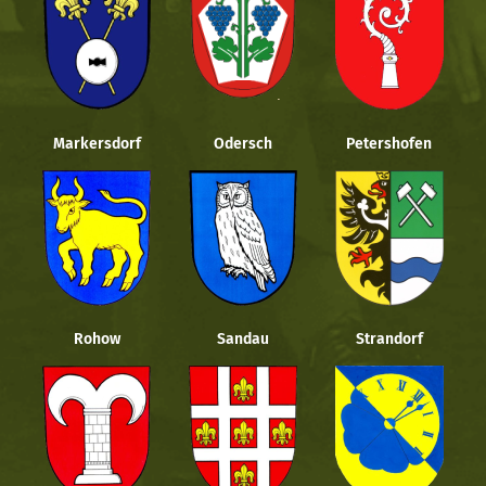
Markersdorf
Odersch
Petershofen
Rohow
Sandau
Strandorf