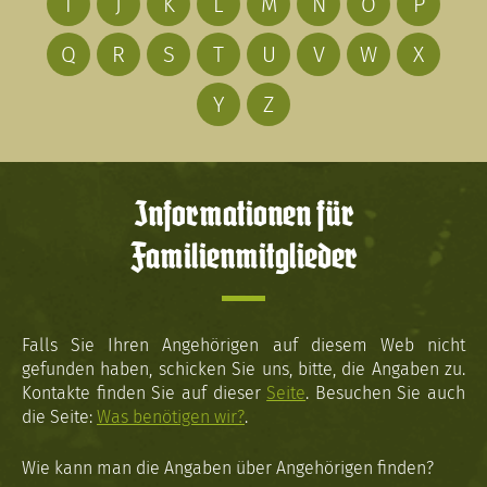
I
J
K
L
M
N
O
P
Q
R
S
T
U
V
W
X
Y
Z
Informationen für
Familienmitglieder
Falls Sie Ihren Angehörigen auf diesem Web nicht
gefunden haben, schicken Sie uns, bitte, die Angaben zu.
Kontakte finden Sie auf dieser
Seite
. Besuchen Sie auch
die Seite:
Was benötigen wir?
.
Wie kann man die Angaben über Angehörigen finden?