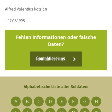
Alfred Valentius Kotzian
† 17.08.1998
Fehlen Informationen oder falsche
Daten?
Kontaktiere uns
Alphabetische Liste aller Soldaten:
A
B
C
D
E
F
G
H