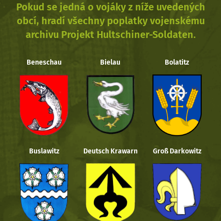
Pokud se jedná o vojáky z níže uvedených
obcí, hradí všechny poplatky vojenskému
archivu Projekt Hultschiner-Soldaten.
Beneschau
Bielau
Bolatitz
Buslawitz
Deutsch Krawarn
Groß Darkowitz