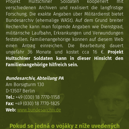
Projekt Hultschiner Soldaten kooperiert mit
verschiedenen Archiven und realisiert die langfristige
Forschung. Die exakte Angaben über Militärdienst bietet
Bundesarchiv (ehemalige WASt). Auf dem Grund breiter
Recherche kann man folgende Angaben wie Dienstgrad,
militärische Laufbahn, Erkrankungen und Verwundungen
feststellen. Familienangehörige können auf diesem Web
einen Antrag einreichen. Die Bearbeitung dauert
ungefähr 36 Monate und kostet cca 16 €.
Projekt
Hultschiner Soldaten kann in dieser Hinsicht den
Familienangehörige hilfreich sein.
Bundesarchiv, Abteilung PA
Am Borsigturm 130
D-13507 Berlin
Tel.:
+49 (030) 18 7770-1158
Fax:
+49 (030) 18 7770-1825
Web:
www.bundesarchiv.de
Pokud se jedná o vojáky z níže uvedených