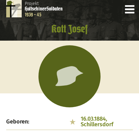
Projekt
Hultschiner
Soldaten
1939 - 45
Kott Josef
16.03.1884,
Geboren:
Schillersdorf