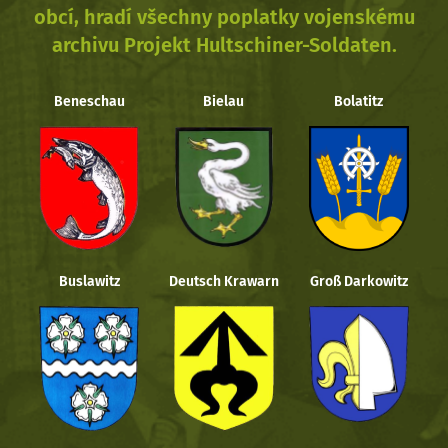
obcí, hradí všechny poplatky vojenskému
archivu Projekt Hultschiner-Soldaten.
Beneschau
Bielau
Bolatitz
Buslawitz
Deutsch Krawarn
Groß Darkowitz