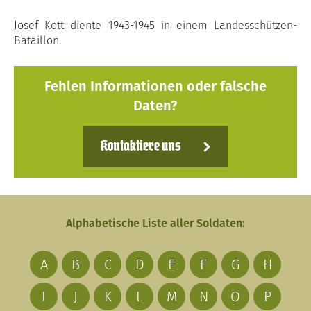
Josef Kott diente 1943-1945 in einem Landesschützen-
Bataillon.
Fehlen Informationen oder falsche
Daten?
Kontaktiere uns
Alphabetische Liste aller Soldaten:
A
B
C
D
E
F
G
H
I
J
K
L
M
N
O
P