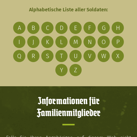
Alphabetische Liste aller Soldaten:
A
B
C
D
E
F
G
H
I
J
K
L
M
N
O
P
Q
R
S
T
U
V
W
X
Y
Z
Informationen für
Familienmitglieder