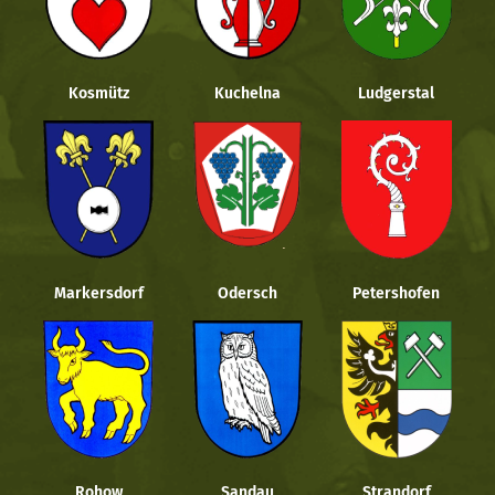
Kosmütz
Kuchelna
Ludgerstal
Markersdorf
Odersch
Petershofen
Rohow
Sandau
Strandorf