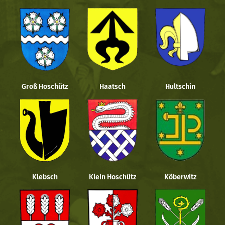
Groß Hoschütz
Haatsch
Hultschin
Klebsch
Klein Hoschütz
Köberwitz