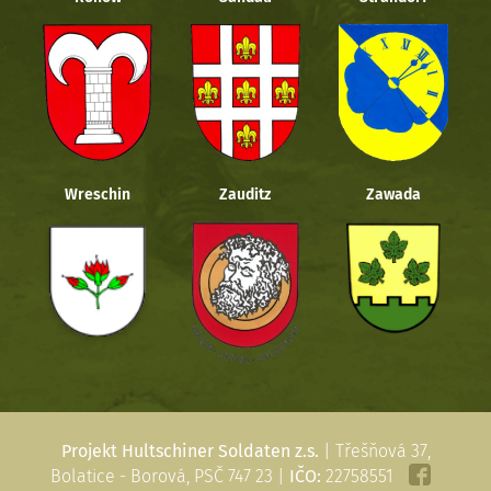
Wreschin
Zauditz
Zawada
Projekt Hultschiner Soldaten z.s.
| Třešňová 37,
Bolatice - Borová, PSČ 747 23 |
IČO:
22758551