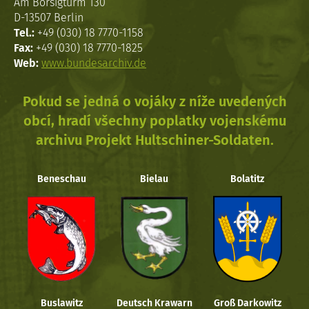
Am Borsigturm 130
D-13507 Berlin
Tel.:
+49 (030) 18 7770-1158
Fax:
+49 (030) 18 7770-1825
Web:
www.bundesarchiv.de
Pokud se jedná o vojáky z níže uvedených
obcí, hradí všechny poplatky vojenskému
archivu Projekt Hultschiner-Soldaten.
Beneschau
Bielau
Bolatitz
Buslawitz
Deutsch Krawarn
Groß Darkowitz