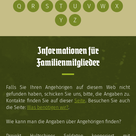
Q
R
S
T
U
V
W
X
Y
Z
Informationen für
Familienmitglieder
Falls Sie Ihren Angehörigen auf diesem Web nicht
gefunden haben, schicken Sie uns, bitte, die Angaben zu.
Kontakte finden Sie auf dieser
Seite
. Besuchen Sie auch
die Seite:
Was benötigen wir?
.
Wie kann man die Angaben über Angehörigen finden?
Projekt Hultschiner Soldaten kooperiert mit