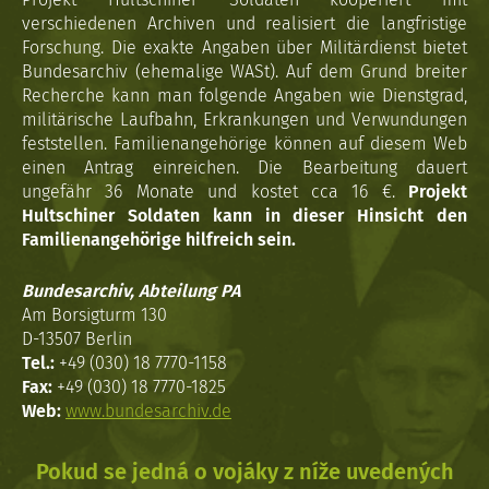
verschiedenen Archiven und realisiert die langfristige
Forschung. Die exakte Angaben über Militärdienst bietet
Bundesarchiv (ehemalige WASt). Auf dem Grund breiter
Recherche kann man folgende Angaben wie Dienstgrad,
militärische Laufbahn, Erkrankungen und Verwundungen
feststellen. Familienangehörige können auf diesem Web
einen Antrag einreichen. Die Bearbeitung dauert
ungefähr 36 Monate und kostet cca 16 €.
Projekt
Hultschiner Soldaten kann in dieser Hinsicht den
Familienangehörige hilfreich sein.
Bundesarchiv, Abteilung PA
Am Borsigturm 130
D-13507 Berlin
Tel.:
+49 (030) 18 7770-1158
Fax:
+49 (030) 18 7770-1825
Web:
www.bundesarchiv.de
Pokud se jedná o vojáky z níže uvedených