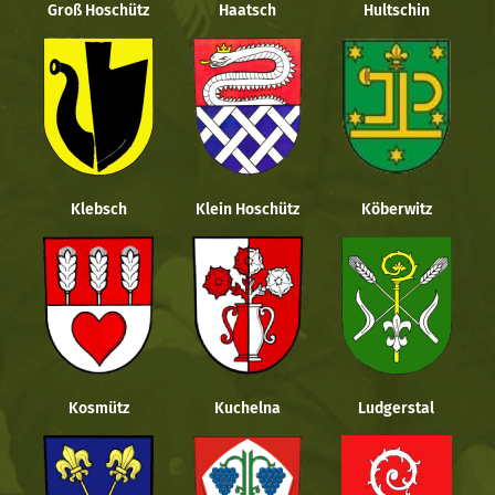
Groß Hoschütz
Haatsch
Hultschin
Klebsch
Klein Hoschütz
Köberwitz
Kosmütz
Kuchelna
Ludgerstal