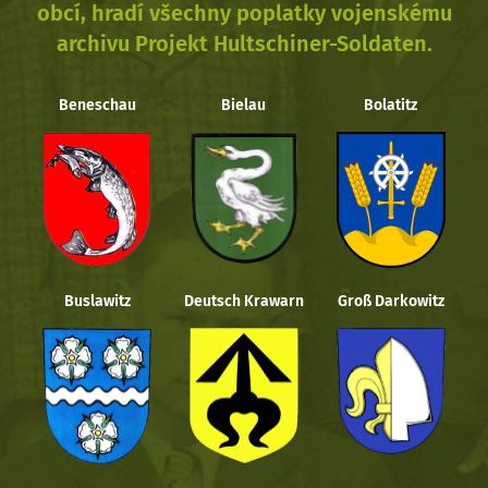
obcí, hradí všechny poplatky vojenskému
archivu Projekt Hultschiner-Soldaten.
Beneschau
Bielau
Bolatitz
Buslawitz
Deutsch Krawarn
Groß Darkowitz