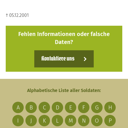
† 05.12.2001
Fehlen Informationen oder falsche
Daten?
Kontaktiere uns
Alphabetische Liste aller Soldaten:
A
B
C
D
E
F
G
H
I
J
K
L
M
N
O
P