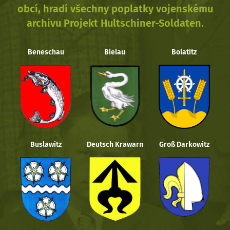
obcí, hradí všechny poplatky vojenskému
archivu Projekt Hultschiner-Soldaten.
Beneschau
Bielau
Bolatitz
Buslawitz
Deutsch Krawarn
Groß Darkowitz