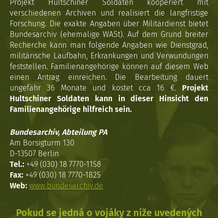
Projekt Hultschiner Soldaten kooperiert mit
verschiedenen Archiven und realisiert die langfristige
Forschung. Die exakte Angaben über Militärdienst bietet
Bundesarchiv (ehemalige WASt). Auf dem Grund breiter
Recherche kann man folgende Angaben wie Dienstgrad,
militärische Laufbahn, Erkrankungen und Verwundungen
feststellen. Familienangehörige können auf diesem Web
einen Antrag einreichen. Die Bearbeitung dauert
ungefähr 36 Monate und kostet cca 16 €.
Projekt
Hultschiner Soldaten kann in dieser Hinsicht den
Familienangehörige hilfreich sein.
Bundesarchiv, Abteilung PA
Am Borsigturm 130
D-13507 Berlin
Tel.:
+49 (030) 18 7770-1158
Fax:
+49 (030) 18 7770-1825
Web:
www.bundesarchiv.de
Pokud se jedná o vojáky z níže uvedených