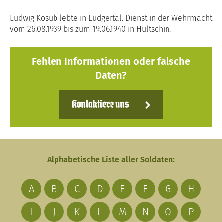
Ludwig Kosub lebte in Ludgertal. Dienst in der Wehrmacht
vom 26.08.1939 bis zum 19.06.1940 in Hultschin.
Fehlen Informationen oder falsche
Daten?
Kontaktiere uns
Alphabetische Liste aller Soldaten:
A
B
C
D
E
F
G
H
I
J
K
L
M
N
O
P