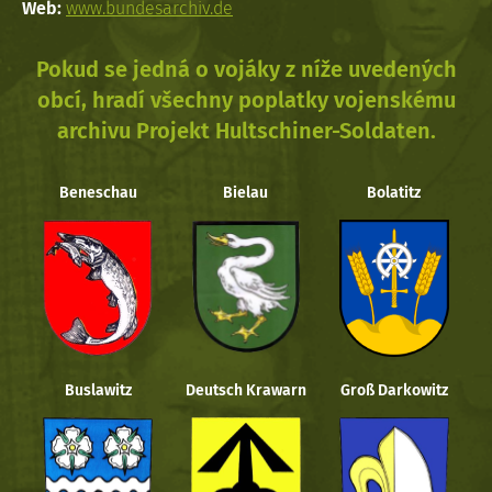
Web:
www.bundesarchiv.de
Pokud se jedná o vojáky z níže uvedených
obcí, hradí všechny poplatky vojenskému
archivu Projekt Hultschiner-Soldaten.
Beneschau
Bielau
Bolatitz
Buslawitz
Deutsch Krawarn
Groß Darkowitz