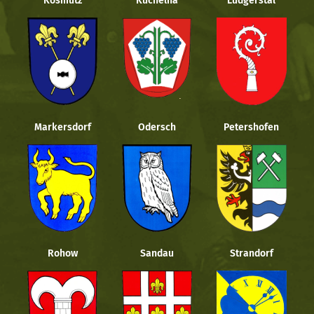
Kosmütz
Kuchelna
Ludgerstal
Markersdorf
Odersch
Petershofen
Rohow
Sandau
Strandorf