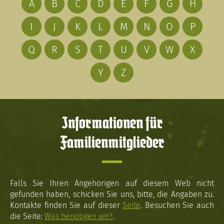
A
B
C
D
E
F
G
H
I
J
K
L
M
N
O
P
Q
R
S
T
U
V
W
X
Y
Z
Informationen für
Familienmitglieder
Falls Sie Ihren Angehörigen auf diesem Web nicht
gefunden haben, schicken Sie uns, bitte, die Angaben zu.
Kontakte finden Sie auf dieser
Seite
. Besuchen Sie auch
die Seite:
Was benötigen wir?
.