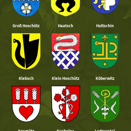
Groß Hoschütz
Haatsch
Hultschin
Klebsch
Klein Hoschütz
Köberwitz