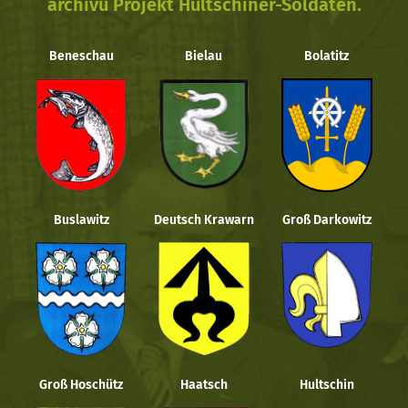
archivu Projekt Hultschiner-Soldaten.
Beneschau
Bielau
Bolatitz
Buslawitz
Deutsch Krawarn
Groß Darkowitz
Groß Hoschütz
Haatsch
Hultschin