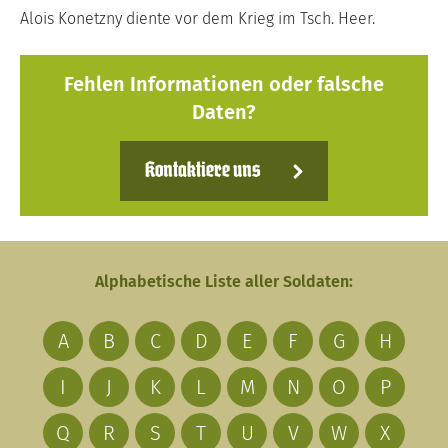
Alois Konetzny diente vor dem Krieg im Tsch. Heer.
Fehlen Informationen oder falsche
Daten?
Kontaktiere uns
Alphabetische Liste aller Soldaten:
A
B
C
D
E
F
G
H
I
J
K
L
M
N
O
P
Q
R
S
T
U
V
W
X