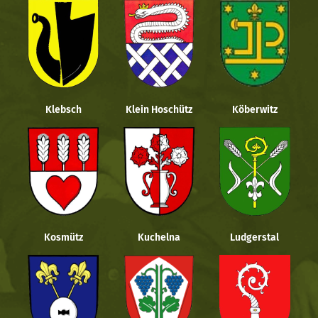
Klebsch
Klein Hoschütz
Köberwitz
Kosmütz
Kuchelna
Ludgerstal