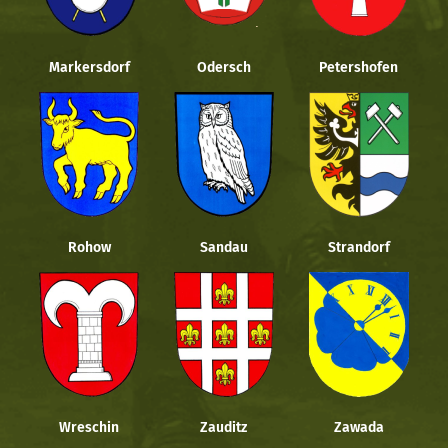
Markersdorf
Odersch
Petershofen
Rohow
Sandau
Strandorf
Wreschin
Zauditz
Zawada