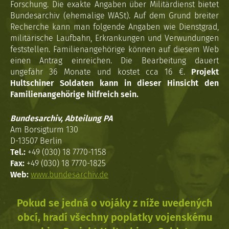
Forschung. Die exakte Angaben über Militärdienst bietet
Bundesarchiv (ehemalige WASt). Auf dem Grund breiter
Recherche kann man folgende Angaben wie Dienstgrad,
militärische Laufbahn, Erkrankungen und Verwundungen
feststellen. Familienangehörige können auf diesem Web
einen Antrag einreichen. Die Bearbeitung dauert
ungefähr 36 Monate und kostet cca 16 €.
Projekt
Hultschiner Soldaten kann in dieser Hinsicht den
Familienangehörige hilfreich sein.
Bundesarchiv, Abteilung PA
Am Borsigturm 130
D-13507 Berlin
Tel.:
+49 (030) 18 7770-1158
Fax:
+49 (030) 18 7770-1825
Web:
www.bundesarchiv.de
Pokud se jedná o vojáky z níže uvedených
obcí, hradí všechny poplatky vojenskému