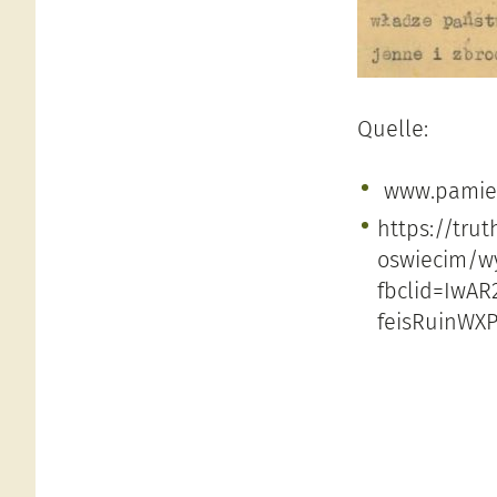
Quelle:
www.pamiec
https://tru
oswiecim/wy
fbclid=IwA
feisRuinWX