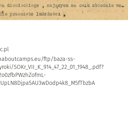
.pl
thaboutcamps.eu/ftp/baza-ss-
roki/SOKr_VII_K_914_47_22_01_1948_.pdf?
R2o0zfbPWzhZofmL-
PUpLN8Djpa5AU3wDodp4k8_M5fTbzbA