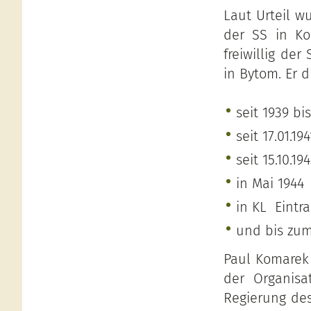
Laut Urteil w
der SS in Ko
freiwillig de
in Bytom. Er 
seit 1939 b
seit 17.01.1
seit 15.10.1
in Mai 1944
in KL Eintr
und bis zum
Paul Komarek
der Organisa
Regierung des