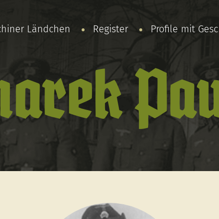
chiner Ländchen
Register
Profile mit Ges
arek Pau