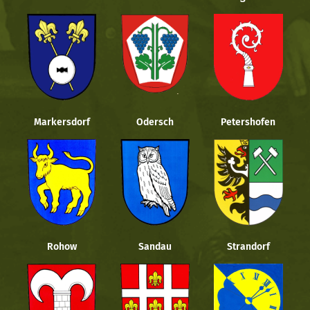
Markersdorf
Odersch
Petershofen
Rohow
Sandau
Strandorf