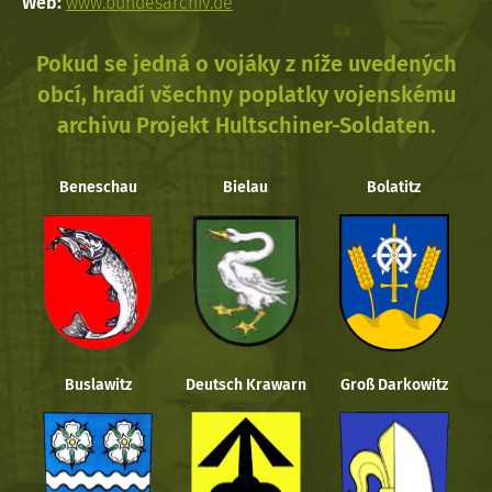
Web:
www.bundesarchiv.de
Pokud se jedná o vojáky z níže uvedených
obcí, hradí všechny poplatky vojenskému
archivu Projekt Hultschiner-Soldaten.
Beneschau
Bielau
Bolatitz
Buslawitz
Deutsch Krawarn
Groß Darkowitz