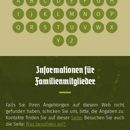
A
B
C
D
E
F
G
H
I
J
K
L
M
N
O
P
Q
R
S
T
U
V
W
X
Y
Z
Informationen für
Familienmitglieder
Falls Sie Ihren Angehörigen auf diesem Web nicht
gefunden haben, schicken Sie uns, bitte, die Angaben zu.
Kontakte finden Sie auf dieser
Seite
. Besuchen Sie auch
die Seite:
Was benötigen wir?
.