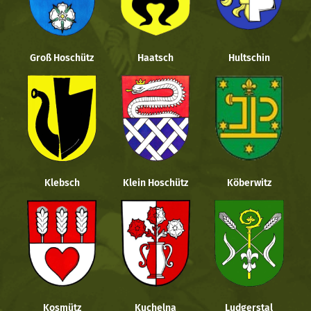
Groß Hoschütz
Haatsch
Hultschin
Klebsch
Klein Hoschütz
Köberwitz
Kosmütz
Kuchelna
Ludgerstal