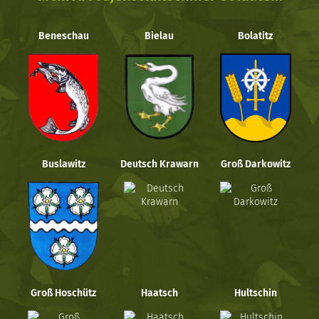
Beneschau
Bielau
Bolatitz
Buslawitz
Deutsch Krawarn
Groß Darkowitz
Groß Hoschütz
Haatsch
Hultschin