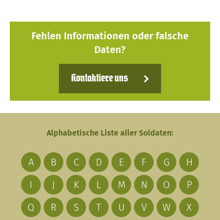
Fehlen Informationen oder falsche
Daten?
Kontaktiere uns
Alphabetische Liste aller Soldaten:
A
B
C
D
E
F
G
H
I
J
K
L
M
N
O
P
Q
R
S
T
U
V
W
X