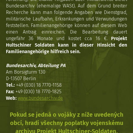
Bundesarchiv (ehemalige WASt). Auf dem Grund breiter
Recherche kann man folgende Angaben wie Dienstgrad,
militärische Laufbahn, Erkrankungen und Verwundungen
feststellen. Familienangehörige können auf diesem Web
einen Antrag einreichen. Die Bearbeitung dauert
ungefähr 36 Monate und kostet cca 16 €.
Projekt
Hultschiner Soldaten kann in dieser Hinsicht den
Familienangehörige hilfreich sein.
Bundesarchiv, Abteilung PA
Am Borsigturm 130
D-13507 Berlin
Tel.:
+49 (030) 18 7770-1158
Fax:
+49 (030) 18 7770-1825
Web:
www.bundesarchiv.de
Pokud se jedná o vojáky z níže uvedených
obcí, hradí všechny poplatky vojenskému
archivu Projekt Hultschiner-Soldaten.