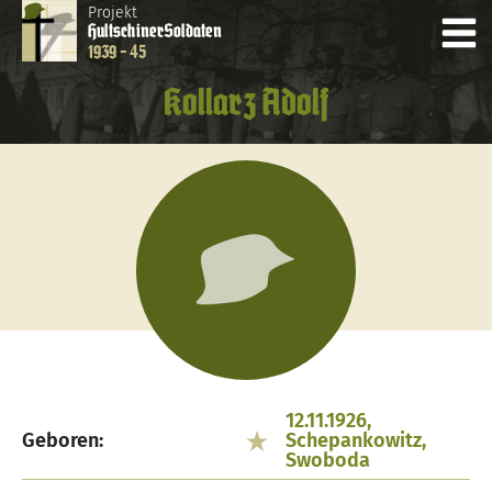
Projekt
Hultschiner
Soldaten
1939 - 45
Kollarz Adolf
12.11.1926,
Geboren:
Schepankowitz,
Swoboda