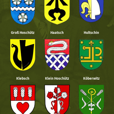
Groß Hoschütz
Haatsch
Hultschin
Klebsch
Klein Hoschütz
Köberwitz