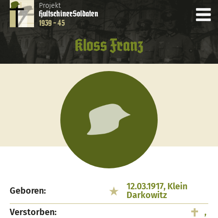
Projekt
Hultschiner
Soldaten
1939 - 45
Kloss Franz
12.03.1917, Klein
Geboren:
Darkowitz
Verstorben:
,