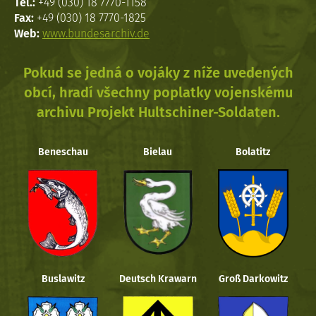
Tel.:
+49 (030) 18 7770-1158
Fax:
+49 (030) 18 7770-1825
Web:
www.bundesarchiv.de
Pokud se jedná o vojáky z níže uvedených
obcí, hradí všechny poplatky vojenskému
archivu Projekt Hultschiner-Soldaten.
Beneschau
Bielau
Bolatitz
Buslawitz
Deutsch Krawarn
Groß Darkowitz