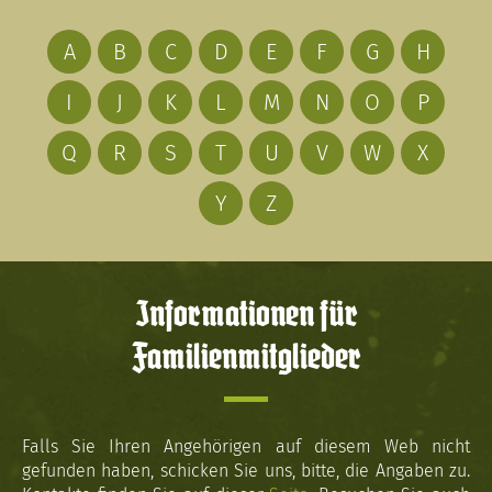
A
B
C
D
E
F
G
H
I
J
K
L
M
N
O
P
Q
R
S
T
U
V
W
X
Y
Z
Informationen für
Familienmitglieder
Falls Sie Ihren Angehörigen auf diesem Web nicht
gefunden haben, schicken Sie uns, bitte, die Angaben zu.