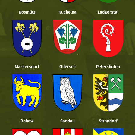
Kosmütz
Kuchelna
Ludgerstal
Markersdorf
Odersch
Petershofen
Rohow
Sandau
Strandorf