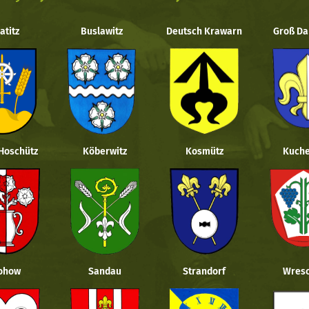
atitz
Buslawitz
Deutsch Krawarn
Groß Da
 Hoschütz
Köberwitz
Kosmütz
Kuche
ohow
Sandau
Strandorf
Wresc