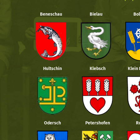
Beneschau
Bielau
Bol
Hultschin
Klebsch
Klein
Odersch
Petershofen
R