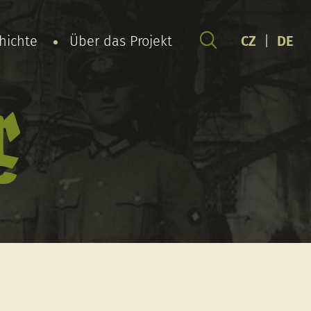
chichte
Über das Projekt
CZ
|
DE
x