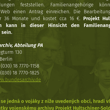
dungen feststellen. Familienangehörige kön
Web einen Antrag einreichen. Die Bearbeitun
r 36 Monate und kostet cca 16 €.
Projekt Hul
en kann in dieser Hinsicht den Familienang
 sein.
rchiv, Abteilung PA
igturm 130
Berlin
(030) 18 7770-1158
(030) 18 7770-1825
w.bundesarchiv.de
se jedná o vojáky z níže uvedených obcí, hradí 
tky vojenskému archivu Projekt Hultschiner-Sol