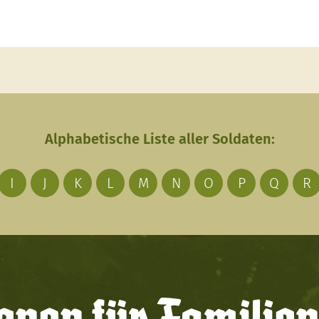
Alphabetische Liste aller Soldaten:
I
J
K
L
M
N
O
P
Q
R