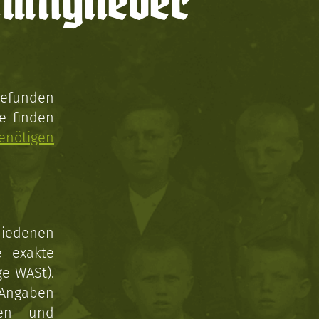
mitglieder
gefunden
e finden
enötigen
hiedenen
e exakte
ge WASt).
 Angaben
gen und