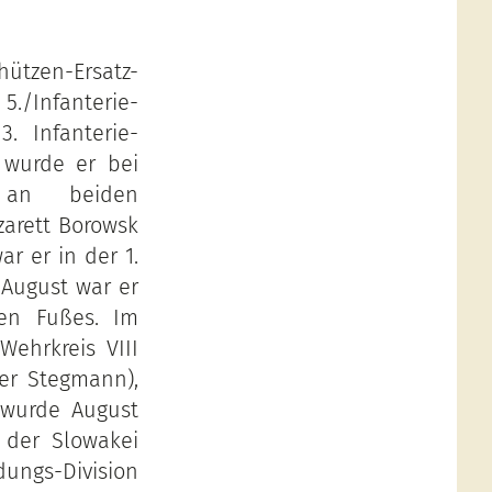
chützen-Ersatz-
./Infanterie-
. Infanterie-
1 wurde er bei
r an beiden
zarett Borowsk
ar er in der 1.
 August war er
ten Fußes. Im
ehrkreis VIII
her Stegmann),
n wurde August
 der Slowakei
ungs-Division