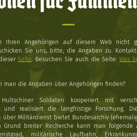
onen für Familien
ie Ihren Angehörigen auf diesem Web nicht 
schicken Sie uns, bitte, die Angaben zu. Kontakt
 dieser
Seite
. Besuchen Sie auch die Seite:
Was b
n man die Angaben über Angehörigen finden?
 Hultschiner Soldaten kooperiert mit versc
n und realisiert die langfristige Forschung. Di
über Militärdienst bietet Bundesarchiv (ehemali
 Grund breiter Recherche kann man folgende
enstgrad, militärische Laufbahn, Erkrankun