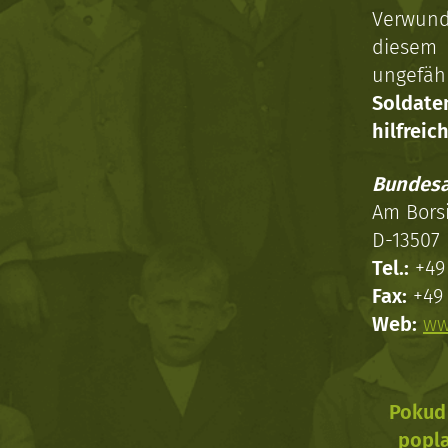
Verwun
diesem 
ungefäh
Soldat
hilfreich
Bundesa
Am Bors
D-13507 
Tel.:
+49 
Fax:
+49 
Web:
ww
Pokud 
popla