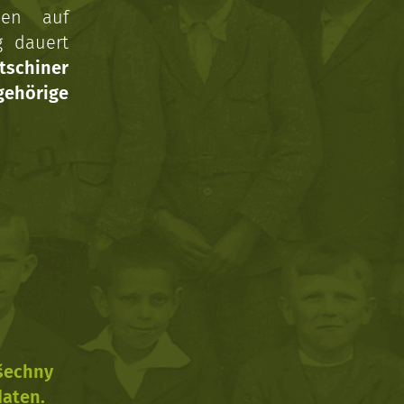
nen auf
g dauert
tschiner
ehörige
všechny
daten.