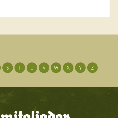
S
T
U
V
W
X
Y
Z