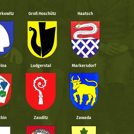
rkowitz
Groß Hoschütz
Haatsch
lna
Ludgerstal
Markersdorf
hin
Zauditz
Zawada