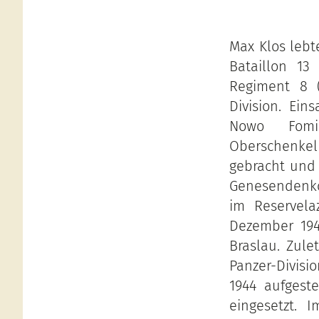
Max Klos lebte
Bataillon 13
Regiment 8 (
Division. Ein
Nowo Fomin
Oberschenkeln
gebracht und s
Genesendenkom
im Reservela
Dezember 194
Braslau. Zule
Panzer-Divisi
1944 aufgest
eingesetzt. 