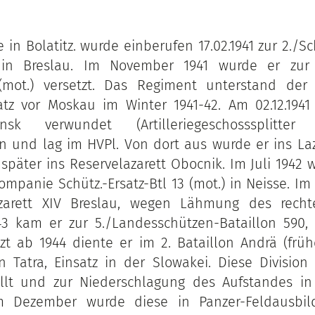
 in Bolatitz. wurde einberufen 17.02.1941 zur 2./S
 in Breslau. Im November 1941 wurde er zur 5
mot.) versetzt. Das Regiment unterstand der 3
satz vor Moskau im Winter 1941-42. Am 02.12.194
sk verwundet (Artilleriegeschosssplitte
 und lag im HVPl. Von dort aus wurde er ins La
päter ins Reservelazarett Obocnik. Im Juli 1942 w
panie Schütz.-Ersatz-Btl 13 (mot.) in Neisse. Im
zarett XIV Breslau, wegen Lähmung des rech
3 kam er zur 5./Landesschützen-Bataillon 590, W
tzt ab 1944 diente er im 2. Bataillon Andrä (frü
on Tatra, Einsatz in der Slowakei. Diese Divisio
ellt und zur Niederschlagung des Aufstandes in
Im Dezember wurde diese in Panzer-Feldausbild