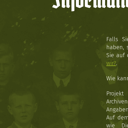
Informati
Falls S
haben, 
Sie auf
wir?
.
Wie kan
Projekt
Archive
Angaben 
Auf dem
wie Di