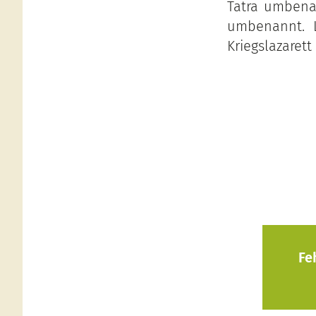
Tatra umbenan
umbenannt. 
Kriegslazaret
Fe