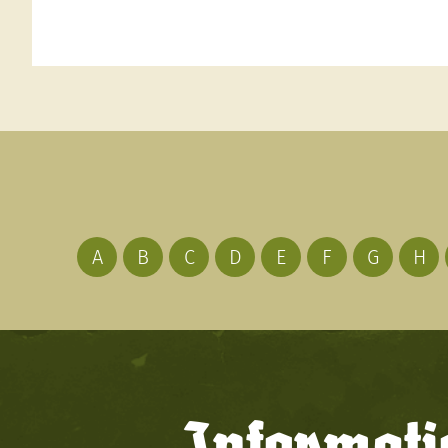
A
B
C
D
E
F
G
H