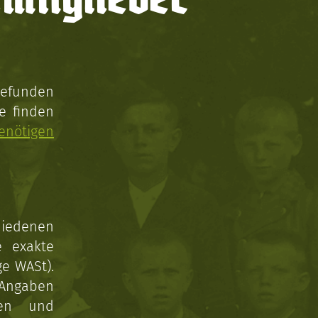
gefunden
e finden
enötigen
hiedenen
e exakte
ge WASt).
 Angaben
gen und