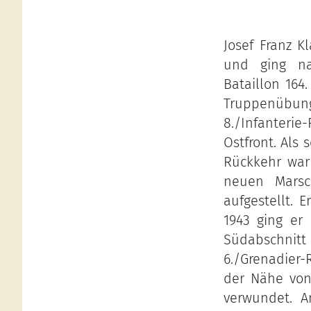
Josef Franz K
und ging nac
Bataillon 16
Truppenübung
8./Infanterie
Ostfront. Als 
Rückkehr war 
neuen Marsc
aufgestellt. 
1943 ging er
Südabschnit
6./Grenadier-
der Nähe von
verwundet. A