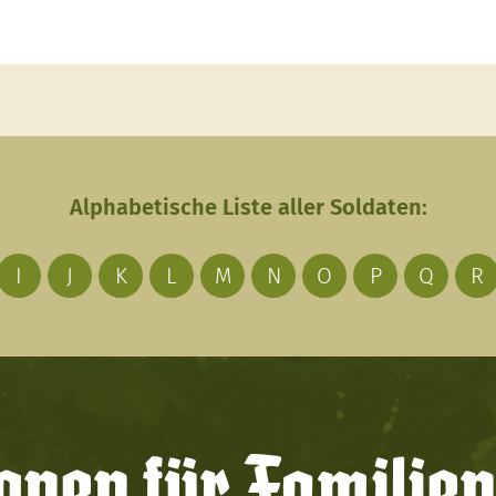
Alphabetische Liste aller Soldaten:
I
J
K
L
M
N
O
P
Q
R
onen für Familien