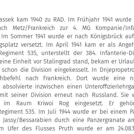
lassek kam 1940 zu RAD. Im Frühjahr 1941 wurde
h Metz/Frankreich zur 4. MG Kompanie/Infan
4. Im Sommer 1941 wurde er nach Königsbrück auf
splatz versetzt. Im April 1941 kam er als Angeh
-Regiment 535, unterstellt der 384. Infanterie-D
seine Einheit vor Stalingrad stand, bekam er Urla
schon die Division eingekesselt. In Dnjepropet
hbefehl nach Frankreich. Dort wurde eine ne
Er absolvierte inzwischen einen Unteroffizierlehrg
 mit seiner Division erneut nach Russland. Sie
t im Raum Kriwoi Rog eingesetzt. Er geh
Regiment 535. Im Juli 1944 wurde er bei einem Pa
 Jassy/Bessarabien durch eine Panzergranate a
m Ufer des Flusses Pruth wurde er am 24.08.