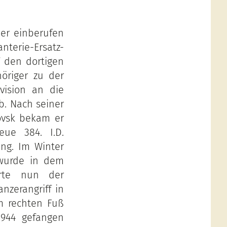
 er einberufen
terie-Ersatz-
 den dortigen
öriger zu der
ivision an die
ub. Nach seiner
rovsk bekam er
ue 384. I.D.
ang. Im Winter
 wurde in dem
örte nun der
nzerangriff in
m rechten Fuß
1944 gefangen