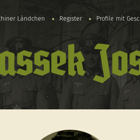
chiner Ländchen
Register
Profile mit Ges
assek Jo