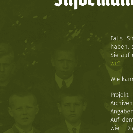
Falls S
haben, 
Sie auf
wir?
.
Wie kan
Projekt
Archive
Angaben 
Auf dem
wie Di