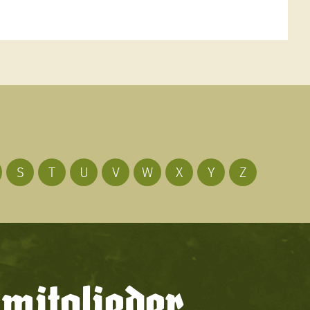
S
T
U
V
W
X
Y
Z
mitglieder