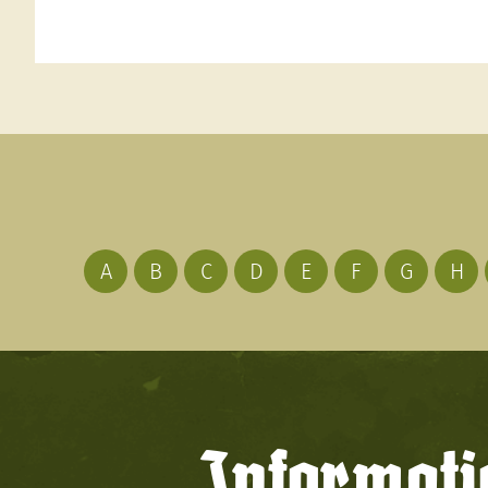
A
B
C
D
E
F
G
H
Informati