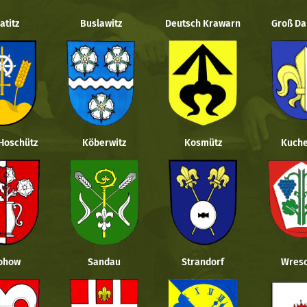
atitz
Buslawitz
Deutsch Krawarn
Groß Da
 Hoschütz
Köberwitz
Kosmütz
Kuche
ohow
Sandau
Strandorf
Wresc