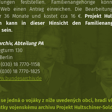
dungen feststellen. Familienangehörige kön
Web einen Antrag einreichen. Die Bearbeitun
r 36 Monate und kostet cca 16 €.
Projekt Hul
en kann in dieser Hinsicht den Familienang
 sein.
rchiv, Abteilung PA
igturm 130
Berlin
(030) 18 7770-1158
(030) 18 7770-1825
w.bundesarchiv.de
se jedná o vojáky z níže uvedených obcí, hradí 
tky vojenskému archivu Projekt Hultschiner-Sol