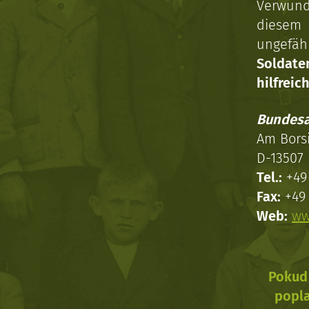
Verwun
diesem 
ungefäh
Soldat
hilfreich
Bundesa
Am Bors
D-13507 
Tel.:
+49 
Fax:
+49 
Web:
ww
Pokud 
popla