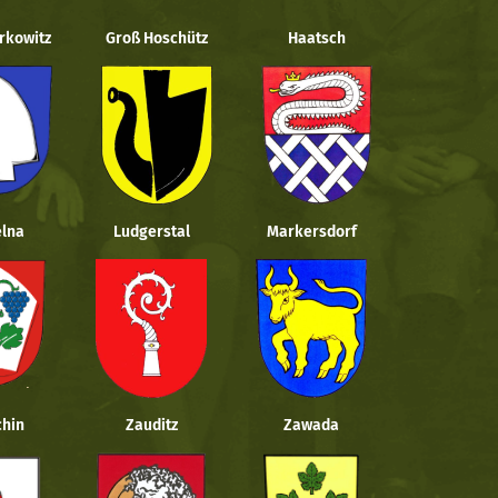
rkowitz
Groß Hoschütz
Haatsch
lna
Ludgerstal
Markersdorf
hin
Zauditz
Zawada