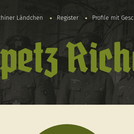
chiner Ländchen
Register
Profile mit Ges
petz Ric