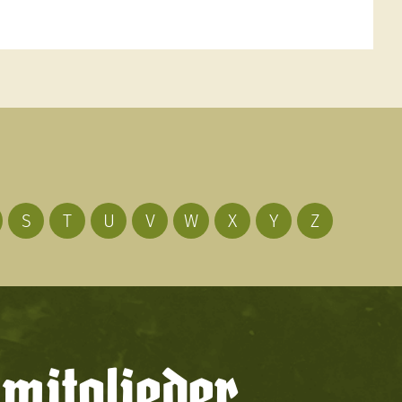
S
T
U
V
W
X
Y
Z
mitglieder