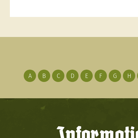
A
B
C
D
E
F
G
H
Informati