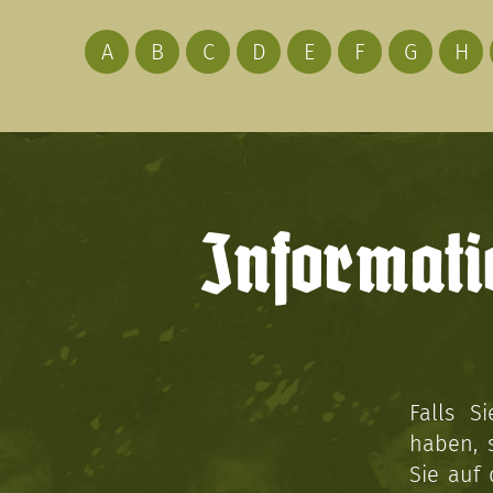
A
B
C
D
E
F
G
H
Informati
Falls S
haben, 
Sie auf