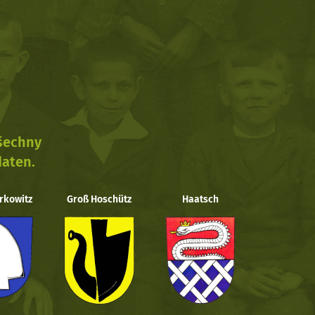
všechny
daten.
rkowitz
Groß Hoschütz
Haatsch