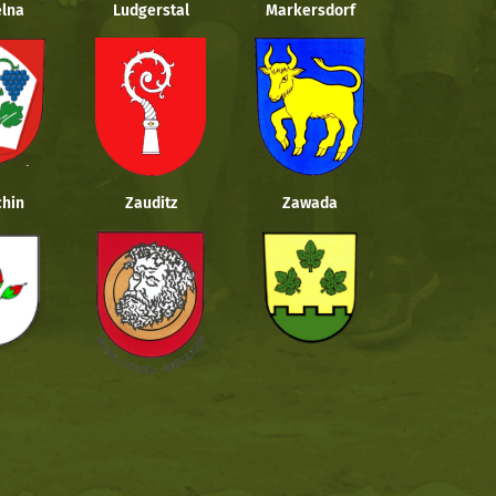
lna
Ludgerstal
Markersdorf
hin
Zauditz
Zawada