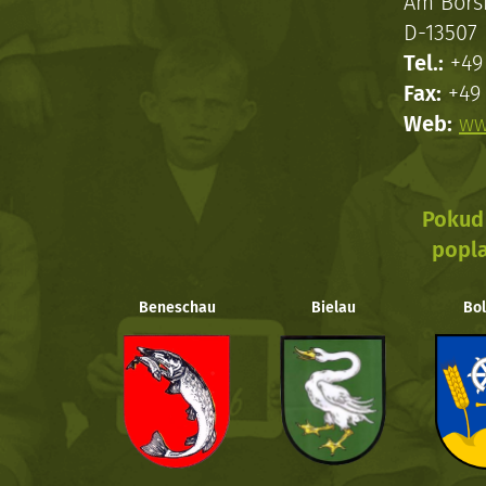
Am Bors
D-13507 
Tel.:
+49 
Fax:
+49 
Web:
ww
Pokud 
popla
Beneschau
Bielau
Bol