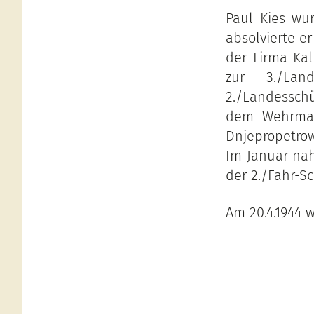
Paul Kies wu
absolvierte e
der Firma Ka
zur 3./Lan
2./Landesschü
dem Wehrmach
Dnjepropetrow
Im Januar nah
der 2./Fahr-Sc
Am 20.4.1944 