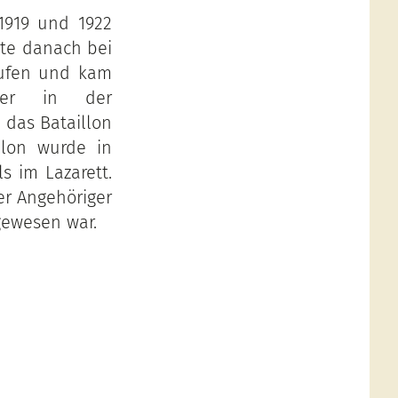
1919 und 1922
ete danach bei
rufen und kam
e er in der
 das Bataillon
llon wurde in
s im Lazarett.
er Angehöriger
 gewesen war.