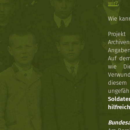
wir?
.
Wie kan
Projekt
Archive
Angaben 
Auf dem
wie Di
Verwun
diesem 
ungefäh
Soldat
hilfreich
Bundesa