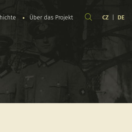
chichte
Über das Projekt
CZ
|
DE
l