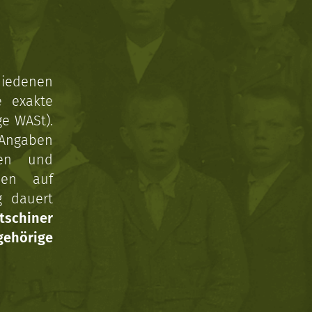
hiedenen
e exakte
ge WASt).
 Angaben
gen und
nen auf
g dauert
tschiner
ehörige