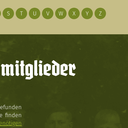
S
T
U
V
W
X
Y
Z
mitglieder
gefunden
e finden
enötigen