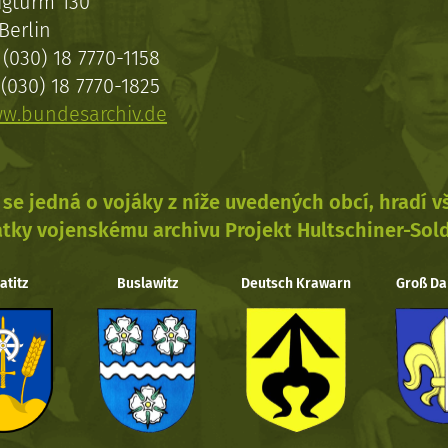
igturm 130
Berlin
(030) 18 7770-1158
(030) 18 7770-1825
w.bundesarchiv.de
se jedná o vojáky z níže uvedených obcí, hradí 
tky vojenskému archivu Projekt Hultschiner-Sol
atitz
Buslawitz
Deutsch Krawarn
Groß Da