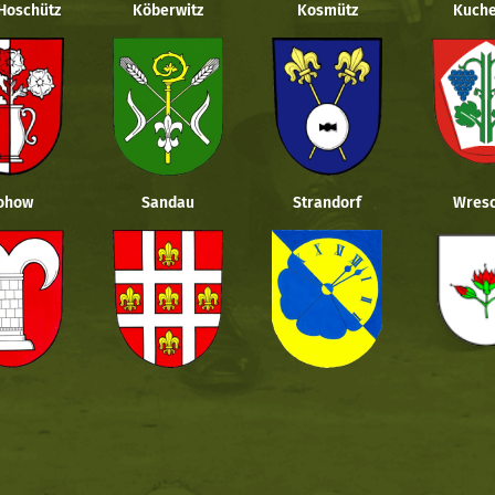
 Hoschütz
Köberwitz
Kosmütz
Kuche
ohow
Sandau
Strandorf
Wresc