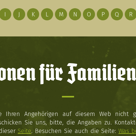
I
J
K
L
M
N
O
P
Q
R
onen für Familien
ie Ihren Angehörigen auf diesem Web nicht 
schicken Sie uns, bitte, die Angaben zu. Kontakt
 dieser
Seite
. Besuchen Sie auch die Seite:
Was b