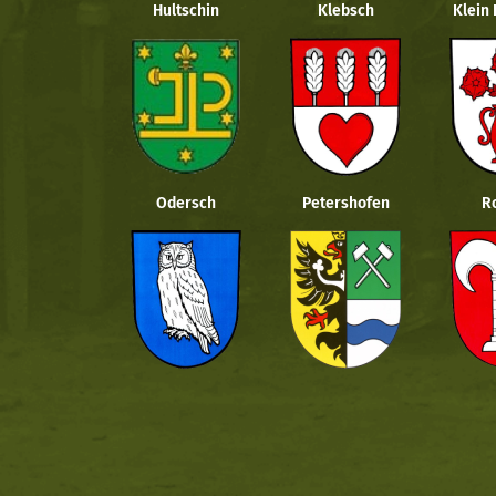
Hultschin
Klebsch
Klein
Odersch
Petershofen
R