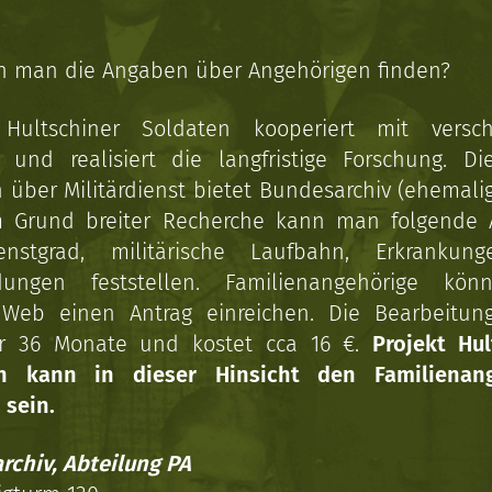
n man die Angaben über Angehörigen finden?
 Hultschiner Soldaten kooperiert mit versc
n und realisiert die langfristige Forschung. Di
über Militärdienst bietet Bundesarchiv (ehemali
 Grund breiter Recherche kann man folgende
enstgrad, militärische Laufbahn, Erkrankun
dungen feststellen. Familienangehörige kön
Web einen Antrag einreichen. Die Bearbeitun
r 36 Monate und kostet cca 16 €.
Projekt Hul
en kann in dieser Hinsicht den Familienang
 sein.
rchiv, Abteilung PA