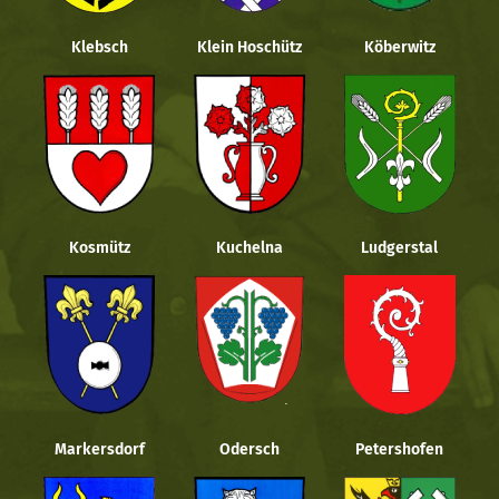
Klebsch
Klein Hoschütz
Köberwitz
Kosmütz
Kuchelna
Ludgerstal
Markersdorf
Odersch
Petershofen