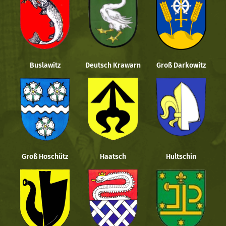
Buslawitz
Deutsch Krawarn
Groß Darkowitz
Groß Hoschütz
Haatsch
Hultschin