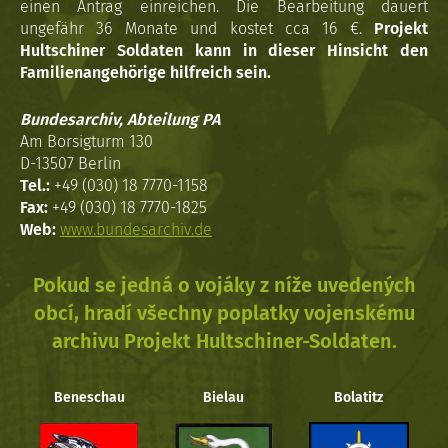
einen Antrag einreichen. Die Bearbeitung dauert
ungefähr 36 Monate und kostet cca 16 €.
Projekt
Hultschiner Soldaten kann in dieser Hinsicht den
Familienangehörige hilfreich sein.
Bundesarchiv, Abteilung PA
Am Borsigturm 130
D-13507 Berlin
Tel.:
+49 (030) 18 7770-1158
Fax:
+49 (030) 18 7770-1825
Web:
www.bundesarchiv.de
Pokud se jedná o vojáky z níže uvedených
obcí, hradí všechny poplatky vojenskému
archivu Projekt Hultschiner-Soldaten.
Beneschau
Bielau
Bolatitz