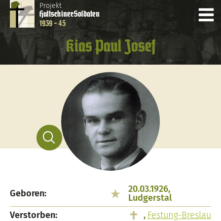
Projekt
Hultschiner
Soldaten
1939 - 45
Kias Paul Josef
20.03.1926,
Geboren:
Ludgerstal
Verstorben:
,
Festung-Breslau