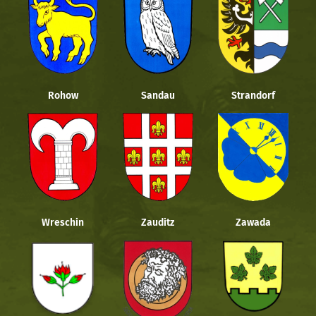
Rohow
Sandau
Strandorf
Wreschin
Zauditz
Zawada