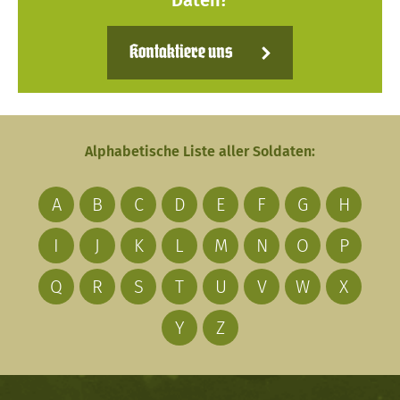
Daten?
Kontaktiere uns
Alphabetische Liste aller Soldaten:
A
B
C
D
E
F
G
H
I
J
K
L
M
N
O
P
Q
R
S
T
U
V
W
X
Y
Z