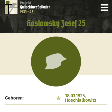
Projekt
Hultschiner
Soldaten
1939 - 45
Kastowsky Josef 25
18.03.1925,
Geboren:
Hoschialkowitz