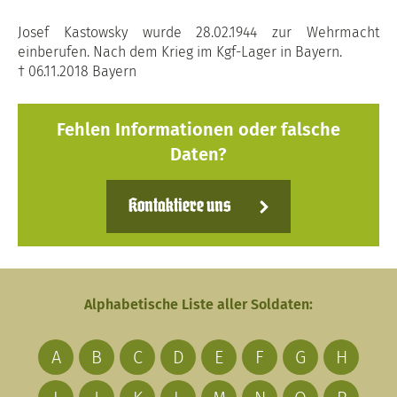
Josef Kastowsky wurde 28.02.1944 zur Wehrmacht
einberufen. Nach dem Krieg im Kgf-Lager in Bayern.
† 06.11.2018 Bayern
Fehlen Informationen oder falsche
Daten?
Kontaktiere uns
Alphabetische Liste aller Soldaten:
A
B
C
D
E
F
G
H