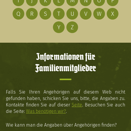
I
J
K
L
M
N
O
P
Q
R
S
T
U
V
W
X
Y
Z
Informationen für
Familienmitglieder
Falls Sie Ihren Angehörigen auf diesem Web nicht
gefunden haben, schicken Sie uns, bitte, die Angaben zu.
Kontakte finden Sie auf dieser
Seite
. Besuchen Sie auch
die Seite:
Was benötigen wir?
.
Wie kann man die Angaben über Angehörigen finden?