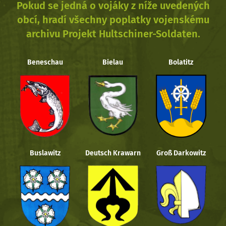
Pokud se jedná o vojáky z níže uvedených
obcí, hradí všechny poplatky vojenskému
archivu Projekt Hultschiner-Soldaten.
Beneschau
Bielau
Bolatitz
Buslawitz
Deutsch Krawarn
Groß Darkowitz