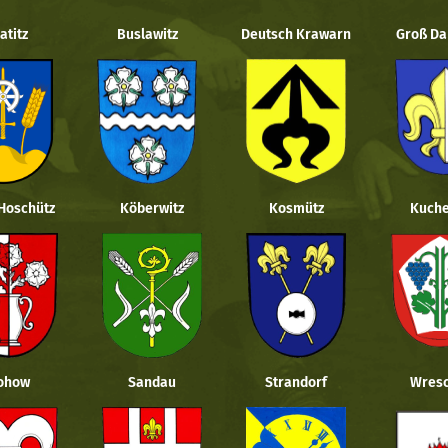
atitz
Buslawitz
Deutsch Krawarn
Groß Da
 Hoschütz
Köberwitz
Kosmütz
Kuche
ohow
Sandau
Strandorf
Wresc