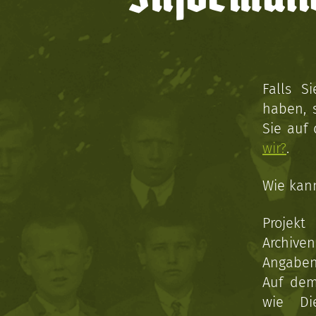
Falls S
haben, 
Sie auf
wir?
.
Wie kan
Projekt
Archive
Angaben 
Auf dem
wie Di