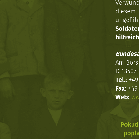
Verwun
diesem 
ungefäh
Soldat
hilfreich
Bundesa
Am Bors
D-13507 
Tel.:
+49 
Fax:
+49 
Web:
ww
Pokud 
popla