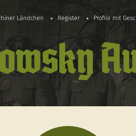
chiner Ländchen
Register
Profile mit Ges
towsky Au