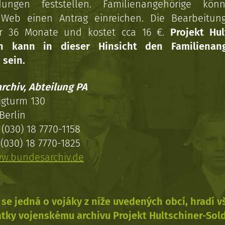
dungen feststellen. Familienangehörige kön
Web einen Antrag einreichen. Die Bearbeitun
r 36 Monate und kostet cca 16 €.
Projekt Hul
en kann in dieser Hinsicht den Familienang
 sein.
rchiv, Abteilung PA
igturm 130
Berlin
(030) 18 7770-1158
(030) 18 7770-1825
w.bundesarchiv.de
se jedná o vojáky z níže uvedených obcí, hradí 
tky vojenskému archivu Projekt Hultschiner-Sol