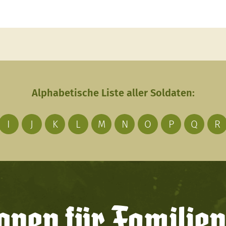
Alphabetische Liste aller Soldaten:
I
J
K
L
M
N
O
P
Q
R
onen für Familien