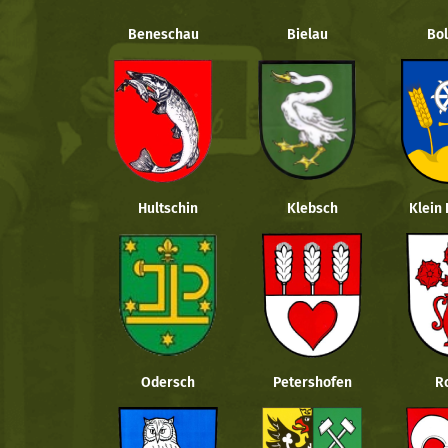
Beneschau
Bielau
Bol
Hultschin
Klebsch
Klein
Odersch
Petershofen
R