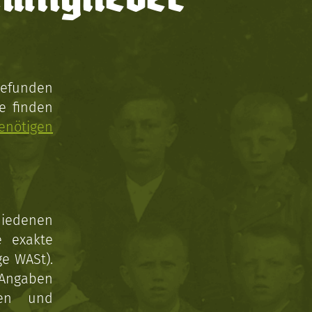
gefunden
e finden
enötigen
hiedenen
e exakte
ge WASt).
 Angaben
gen und