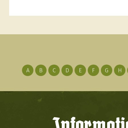
A
B
C
D
E
F
G
H
Informati