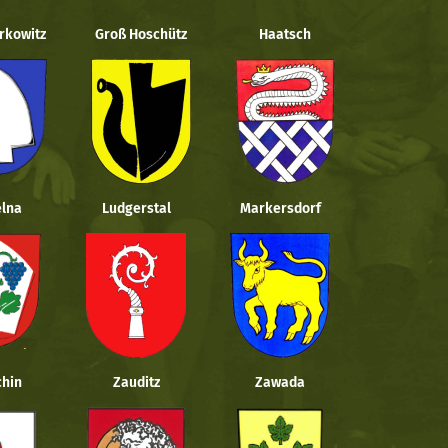
rkowitz
Groß Hoschütz
Haatsch
lna
Ludgerstal
Markersdorf
hin
Zauditz
Zawada