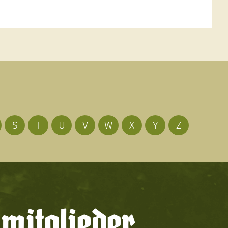
S
T
U
V
W
X
Y
Z
mitglieder