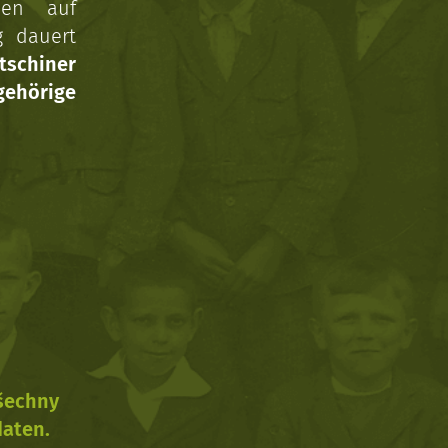
nen auf
g dauert
tschiner
ehörige
všechny
daten.