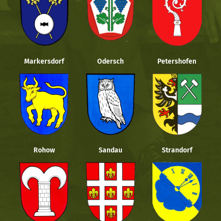
Markersdorf
Odersch
Petershofen
Rohow
Sandau
Strandorf