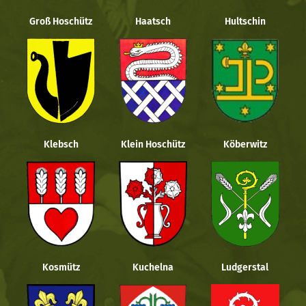
Groß Hoschütz
Haatsch
Hultschin
Klebsch
Klein Hoschütz
Köberwitz
Kosmütz
Kuchelna
Ludgerstal