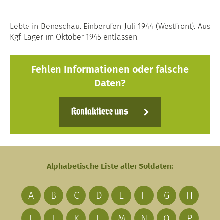
Lebte in Beneschau. Einberufen Juli 1944 (Westfront). Aus
Kgf-Lager im Oktober 1945 entlassen.
Fehlen Informationen oder falsche
Daten?
Kontaktiere uns
Alphabetische Liste aller Soldaten:
A
B
C
D
E
F
G
H
I
J
K
L
M
N
O
P