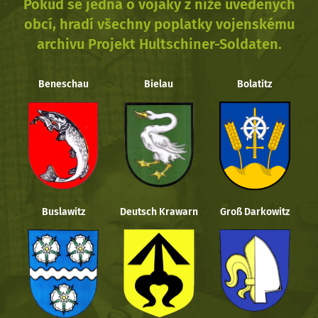
Pokud se jedná o vojáky z níže uvedených
obcí, hradí všechny poplatky vojenskému
archivu Projekt Hultschiner-Soldaten.
Beneschau
Bielau
Bolatitz
Buslawitz
Deutsch Krawarn
Groß Darkowitz