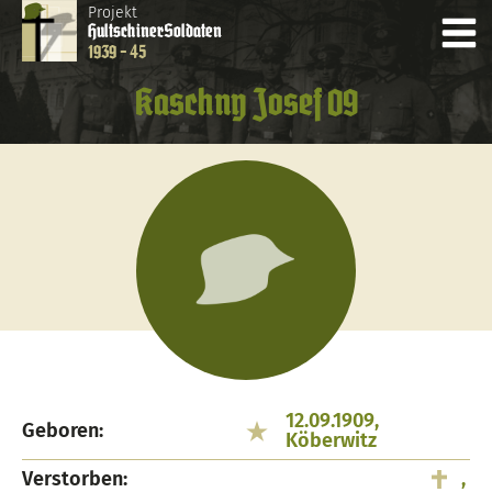
Projekt
Hultschiner
Soldaten
1939 - 45
Kaschny Josef 09
12.09.1909,
Geboren:
Köberwitz
Verstorben:
,