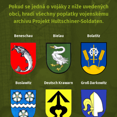
Pokud se jedná o vojáky z níže uvedených
obcí, hradí všechny poplatky vojenskému
archivu Projekt Hultschiner-Soldaten.
Beneschau
Bielau
Bolatitz
Buslawitz
Deutsch Krawarn
Groß Darkowitz