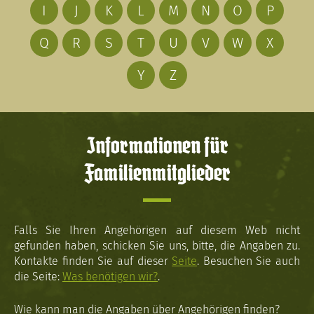
I
J
K
L
M
N
O
P
Q
R
S
T
U
V
W
X
Y
Z
Informationen für
Familienmitglieder
Falls Sie Ihren Angehörigen auf diesem Web nicht
gefunden haben, schicken Sie uns, bitte, die Angaben zu.
Kontakte finden Sie auf dieser
Seite
. Besuchen Sie auch
die Seite:
Was benötigen wir?
.
Wie kann man die Angaben über Angehörigen finden?