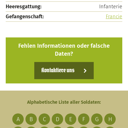
Heeresgattung:
Infanterie
Gefangenschaft:
Francie
Fehlen Informationen oder falsche
Daten?
Kontaktiere uns
Alphabetische Liste aller Soldaten:
A
B
C
D
E
F
G
H