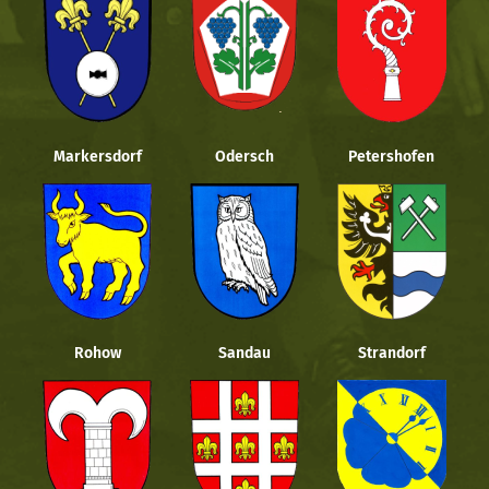
Markersdorf
Odersch
Petershofen
Rohow
Sandau
Strandorf