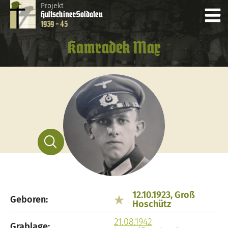
Projekt
Hultschiner
Soldaten
1939 - 45
Kamradek Max
12.10.1923, Groß
Geboren:
Hoschütz
21.08.1942
Grablage: