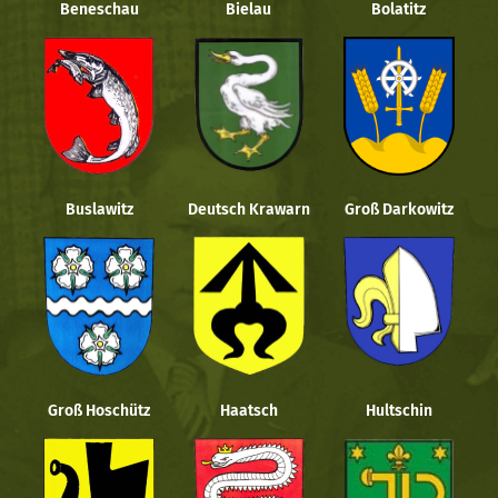
Beneschau
Bielau
Bolatitz
Buslawitz
Deutsch Krawarn
Groß Darkowitz
Groß Hoschütz
Haatsch
Hultschin