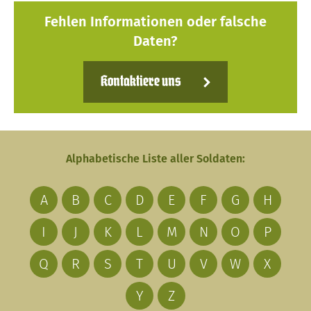
Fehlen Informationen oder falsche
Daten?
Kontaktiere uns
Alphabetische Liste aller Soldaten:
A
B
C
D
E
F
G
H
I
J
K
L
M
N
O
P
Q
R
S
T
U
V
W
X
Y
Z