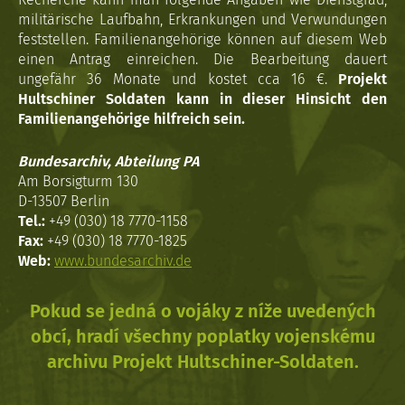
militärische Laufbahn, Erkrankungen und Verwundungen
feststellen. Familienangehörige können auf diesem Web
einen Antrag einreichen. Die Bearbeitung dauert
ungefähr 36 Monate und kostet cca 16 €.
Projekt
Hultschiner Soldaten kann in dieser Hinsicht den
Familienangehörige hilfreich sein.
Bundesarchiv, Abteilung PA
Am Borsigturm 130
D-13507 Berlin
Tel.:
+49 (030) 18 7770-1158
Fax:
+49 (030) 18 7770-1825
Web:
www.bundesarchiv.de
Pokud se jedná o vojáky z níže uvedených
obcí, hradí všechny poplatky vojenskému
archivu Projekt Hultschiner-Soldaten.