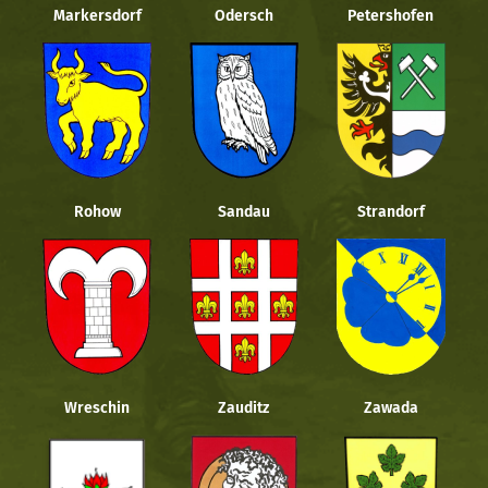
Markersdorf
Odersch
Petershofen
Rohow
Sandau
Strandorf
Wreschin
Zauditz
Zawada