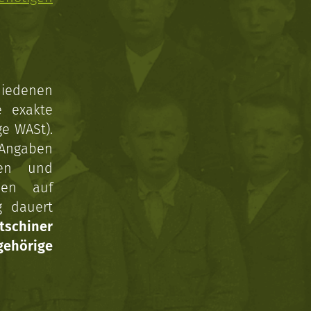
hiedenen
e exakte
ge WASt).
 Angaben
gen und
nen auf
g dauert
tschiner
ehörige