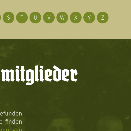
S
T
U
V
W
X
Y
Z
mitglieder
gefunden
e finden
enötigen