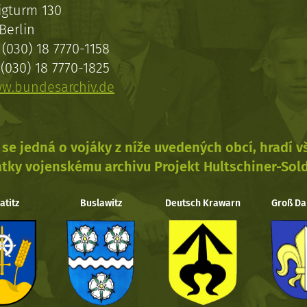
igturm 130
Berlin
(030) 18 7770-1158
(030) 18 7770-1825
w.bundesarchiv.de
se jedná o vojáky z níže uvedených obcí, hradí 
tky vojenskému archivu Projekt Hultschiner-Sol
atitz
Buslawitz
Deutsch Krawarn
Groß Da