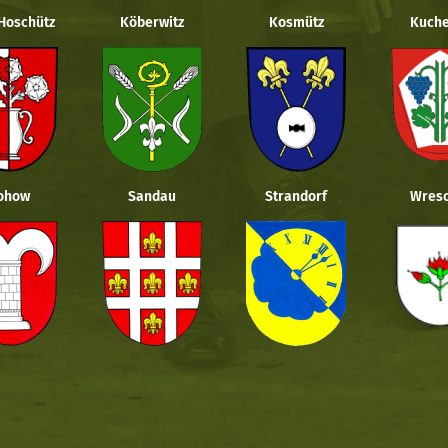
 Hoschütz
Köberwitz
Kosmütz
Kuche
ohow
Sandau
Strandorf
Wresc