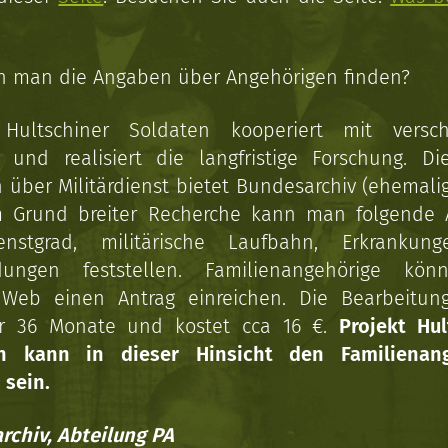
n man die Angaben über Angehörigen finden?
 Hultschiner Soldaten kooperiert mit versc
n und realisiert die langfristige Forschung. Di
über Militärdienst bietet Bundesarchiv (ehemali
 Grund breiter Recherche kann man folgende
enstgrad, militärische Laufbahn, Erkrankun
dungen feststellen. Familienangehörige kön
Web einen Antrag einreichen. Die Bearbeitun
r 36 Monate und kostet cca 16 €.
Projekt Hul
en kann in dieser Hinsicht den Familienang
 sein.
rchiv, Abteilung PA