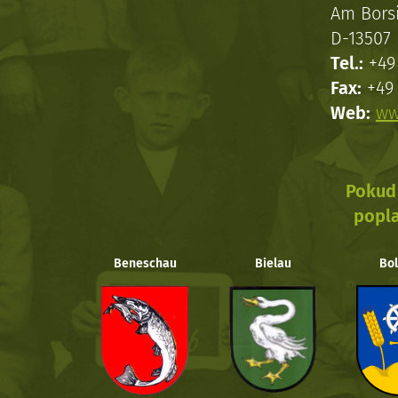
Am Bors
D-13507 
Tel.:
+49 
Fax:
+49 
Web:
ww
Pokud 
popla
Beneschau
Bielau
Bol