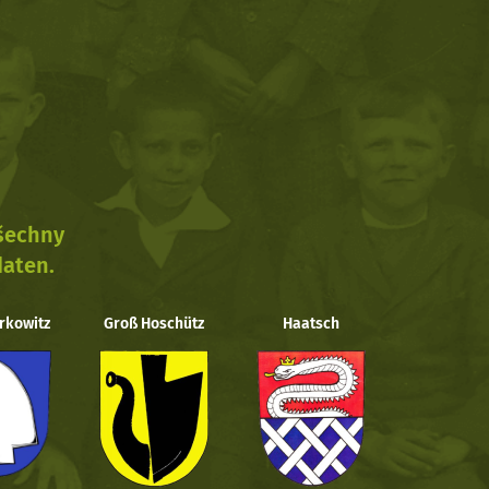
všechny
daten.
rkowitz
Groß Hoschütz
Haatsch