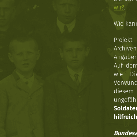
wir?
.
Wie kan
Projekt
Archive
Angaben 
Auf dem
wie Di
Verwun
diesem 
ungefäh
Soldat
hilfreich
Bundesa