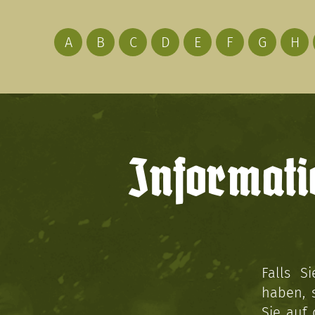
A
B
C
D
E
F
G
H
Informati
Falls S
haben, 
Sie auf