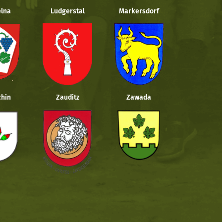
lna
Ludgerstal
Markersdorf
hin
Zauditz
Zawada