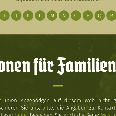
I
J
K
L
M
N
O
P
Q
R
onen für Familien
ie Ihren Angehörigen auf diesem Web nicht 
schicken Sie uns, bitte, die Angaben zu. Kontakt
 dieser
Seite
. Besuchen Sie auch die Seite:
Was b