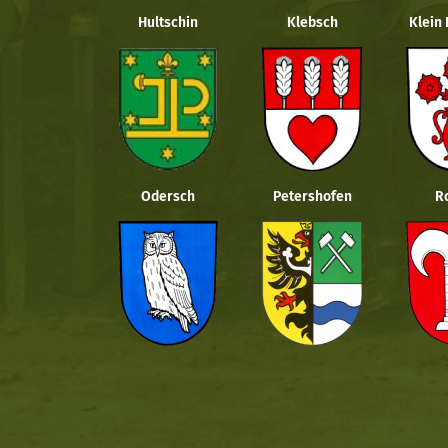
Hultschin
Klebsch
Klein
Odersch
Petershofen
R