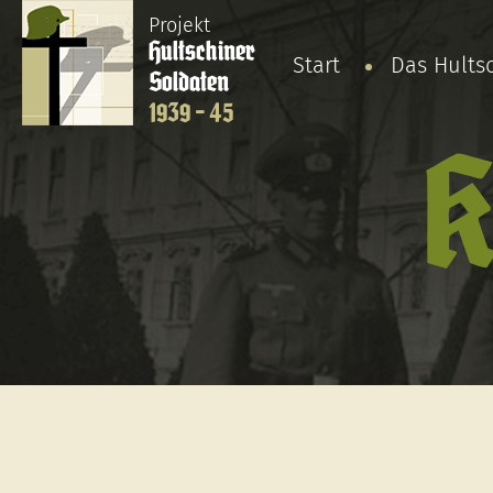
Projekt
Hultschiner
Start
Das Hults
Soldaten
1939 - 45
K