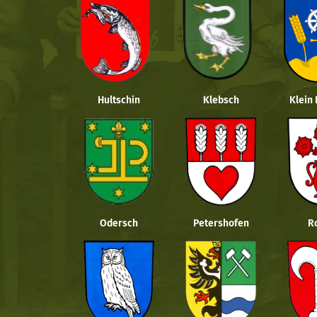
Hultschin
Klebsch
Klein
Odersch
Petershofen
R