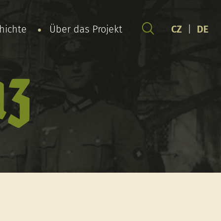
chichte
Über das Projekt
CZ
|
DE
nz