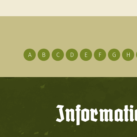
A
B
C
D
E
F
G
H
Informati