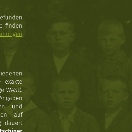
gefunden
e finden
enötigen
hiedenen
e exakte
ge WASt).
 Angaben
gen und
nen auf
g dauert
tschiner