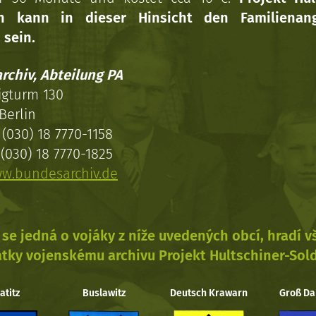
en kann in dieser Hinsicht den Familienang
 sein.
rchiv, Abteilung PA
igturm 130
Berlin
(030) 18 7770-1158
(030) 18 7770-1825
w.bundesarchiv.de
se jedná o vojáky z níže uvedených obcí, hradí 
tky vojenskému archivu Projekt Hultschiner-Sol
atitz
Buslawitz
Deutsch Krawarn
Groß Da