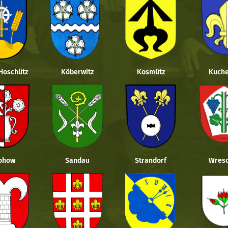
 Hoschütz
Köberwitz
Kosmütz
Kuche
ohow
Sandau
Strandorf
Wresc