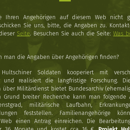
ie Ihren Angehörigen auf diesem Web nicht 
schicken Sie uns, bitte, die Angaben zu. Kontakt
 dieser
Seite
. Besuchen Sie auch die Seite:
Was b
n man die Angaben über Angehörigen finden?
 Hultschiner Soldaten kooperiert mit versc
n und realisiert die langfristige Forschung. Di
über Militärdienst bietet Bundesarchiv (ehemali
 Grund breiter Recherche kann man folgende
enstgrad, militärische Laufbahn, Erkrankun
dungen feststellen. Familienangehörige kön
Web einen Antrag einreichen. Die Bearbeitun
r 36 Monate und kostet cca 16 €.
Projekt Hul