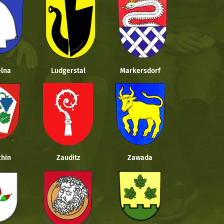
lna
Ludgerstal
Markersdorf
hin
Zauditz
Zawada