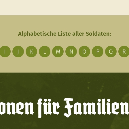
Alphabetische Liste aller Soldaten:
I
J
K
L
M
N
O
P
Q
R
onen für Familien