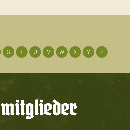
S
T
U
V
W
X
Y
Z
mitglieder