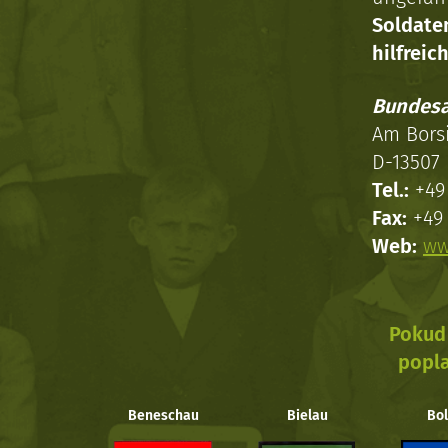
Soldat
hilfreich
Bundesa
Am Bors
D-13507 
Tel.:
+49 
Fax:
+49 
Web:
ww
Pokud 
popla
Beneschau
Bielau
Bol