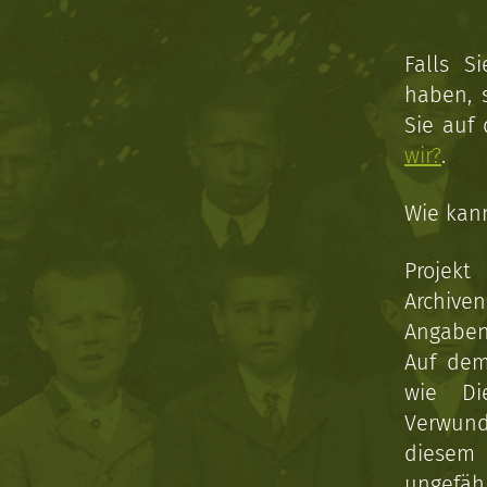
Falls S
haben, 
Sie auf
wir?
.
Wie kan
Projekt
Archive
Angaben 
Auf dem
wie Di
Verwun
diesem 
ungefäh