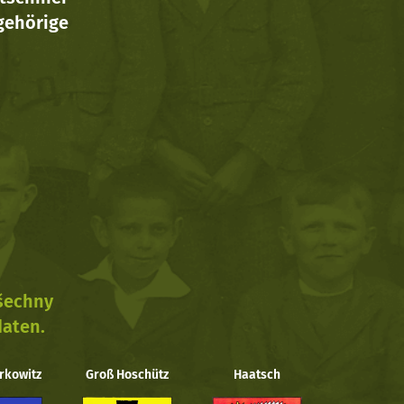
ehörige
všechny
daten.
rkowitz
Groß Hoschütz
Haatsch