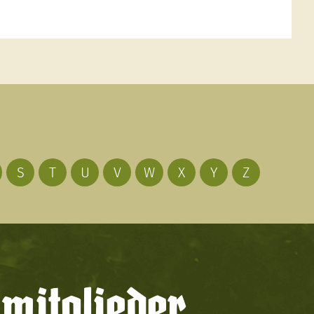
S
T
U
V
W
X
Y
Z
mitglieder