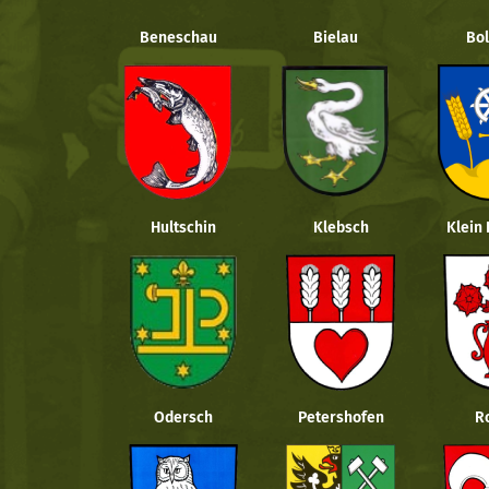
Beneschau
Bielau
Bol
Hultschin
Klebsch
Klein
Odersch
Petershofen
R