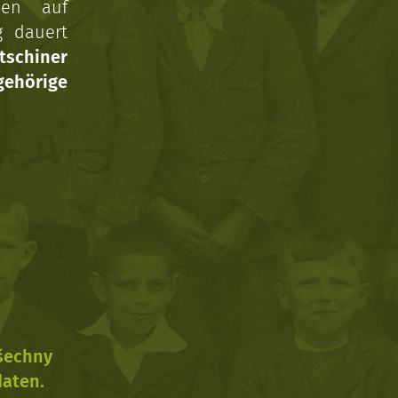
nen auf
g dauert
tschiner
ehörige
všechny
daten.