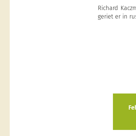
Richard Kaczm
geriet er in r
Fe