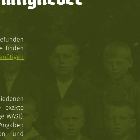
gefunden
e finden
enötigen
hiedenen
e exakte
ge WASt).
 Angaben
gen und