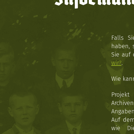
Falls S
haben, 
Sie auf
wir?
.
Wie kan
Projekt
Archive
Angaben 
Auf dem
wie Di