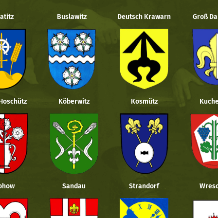
atitz
Buslawitz
Deutsch Krawarn
Groß Da
 Hoschütz
Köberwitz
Kosmütz
Kuche
ohow
Sandau
Strandorf
Wresc