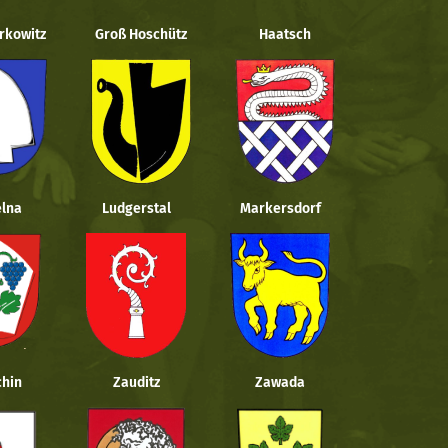
rkowitz
Groß Hoschütz
Haatsch
lna
Ludgerstal
Markersdorf
hin
Zauditz
Zawada