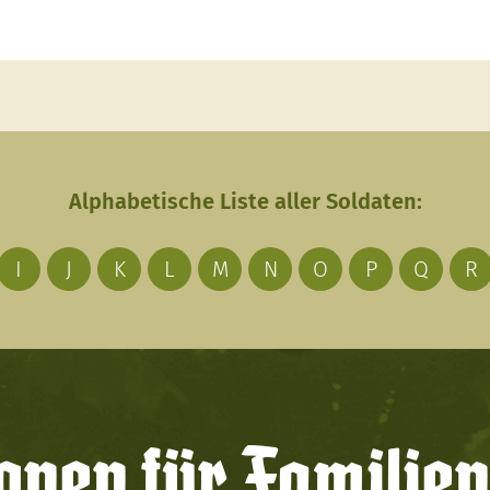
Alphabetische Liste aller Soldaten:
I
J
K
L
M
N
O
P
Q
R
onen für Familien