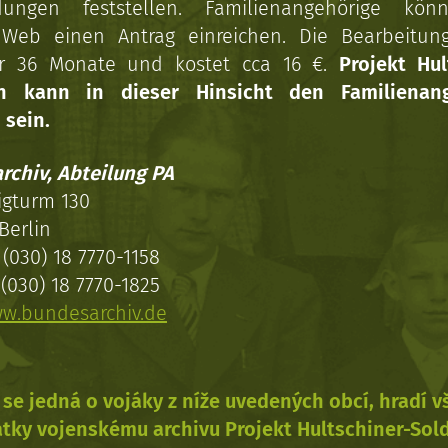
dungen feststellen. Familienangehörige kön
Web einen Antrag einreichen. Die Bearbeitun
r 36 Monate und kostet cca 16 €.
Projekt Hul
en kann in dieser Hinsicht den Familienang
 sein.
rchiv, Abteilung PA
igturm 130
Berlin
(030) 18 7770-1158
(030) 18 7770-1825
w.bundesarchiv.de
se jedná o vojáky z níže uvedených obcí, hradí 
tky vojenskému archivu Projekt Hultschiner-Sol