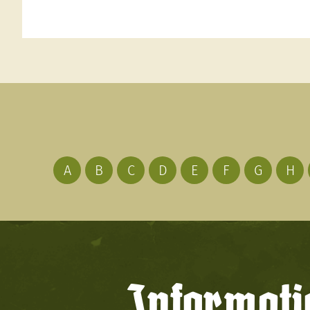
A
B
C
D
E
F
G
H
Informati