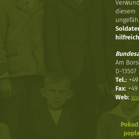
Verwun
diesem 
ungefäh
Soldat
hilfreich
Bundesa
Am Bors
D-13507 
Tel.:
+49 
Fax:
+49 
Web:
ww
Pokud 
popla