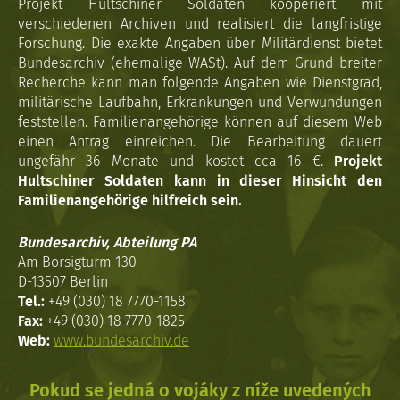
Projekt Hultschiner Soldaten kooperiert mit
verschiedenen Archiven und realisiert die langfristige
Forschung. Die exakte Angaben über Militärdienst bietet
Bundesarchiv (ehemalige WASt). Auf dem Grund breiter
Recherche kann man folgende Angaben wie Dienstgrad,
militärische Laufbahn, Erkrankungen und Verwundungen
feststellen. Familienangehörige können auf diesem Web
einen Antrag einreichen. Die Bearbeitung dauert
ungefähr 36 Monate und kostet cca 16 €.
Projekt
Hultschiner Soldaten kann in dieser Hinsicht den
Familienangehörige hilfreich sein.
Bundesarchiv, Abteilung PA
Am Borsigturm 130
D-13507 Berlin
Tel.:
+49 (030) 18 7770-1158
Fax:
+49 (030) 18 7770-1825
Web:
www.bundesarchiv.de
Pokud se jedná o vojáky z níže uvedených