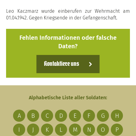
Leo Kaczmarz wurde einberufen zur Wehrmacht am
01.04.1942. Gegen Kriegsende in der Gefangenschaft.
Fehlen Informationen oder falsche
Daten?
Kontaktiere uns
Alphabetische Liste aller Soldaten:
A
B
C
D
E
F
G
H
I
J
K
L
M
N
O
P