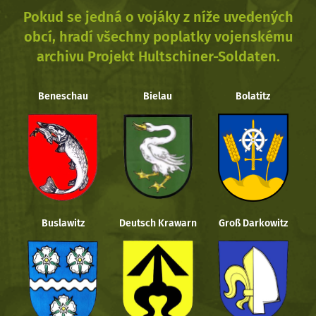
Pokud se jedná o vojáky z níže uvedených
obcí, hradí všechny poplatky vojenskému
archivu Projekt Hultschiner-Soldaten.
Beneschau
Bielau
Bolatitz
Buslawitz
Deutsch Krawarn
Groß Darkowitz