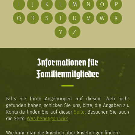
I
J
K
L
M
N
O
P
Q
R
S
T
U
V
W
X
Y
Z
Informationen für
Familienmitglieder
Falls Sie Ihren Angehörigen auf diesem Web nicht
gefunden haben, schicken Sie uns, bitte, die Angaben zu.
Kontakte finden Sie auf dieser
Seite
. Besuchen Sie auch
die Seite:
Was benötigen wir?
.
Wie kann man die Angaben über Angehörigen finden?