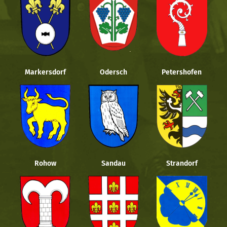
Markersdorf
Odersch
Petershofen
Rohow
Sandau
Strandorf