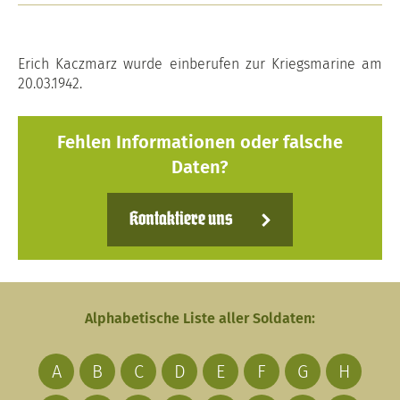
Erich Kaczmarz wurde einberufen zur Kriegsmarine am
20.03.1942.
Fehlen Informationen oder falsche
Daten?
Kontaktiere uns
Alphabetische Liste aller Soldaten:
A
B
C
D
E
F
G
H