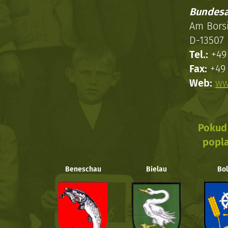
Bundesa
Am Bors
D-13507 
Tel.:
+49 
Fax:
+49 
Web:
ww
Pokud 
popla
Beneschau
Bielau
Bol