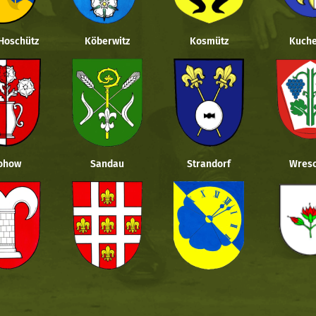
 Hoschütz
Köberwitz
Kosmütz
Kuche
ohow
Sandau
Strandorf
Wresc