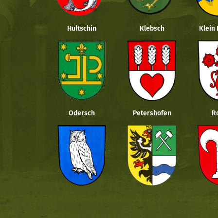
Hultschin
Klebsch
Klein
Odersch
Petershofen
R