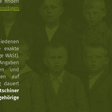
e finden
enötigen
hiedenen
e exakte
ge WASt).
 Angaben
gen und
nen auf
g dauert
tschiner
ehörige