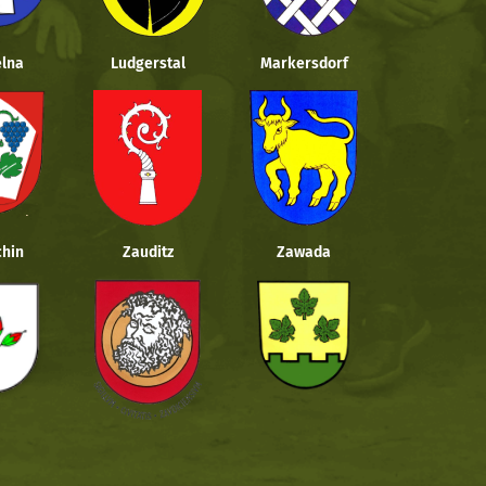
lna
Ludgerstal
Markersdorf
hin
Zauditz
Zawada