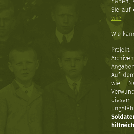
haben, 
Sie auf
wir?
.
Wie kan
Projekt
Archive
Angaben 
Auf dem
wie Di
Verwun
diesem 
ungefäh
Soldat
hilfreich