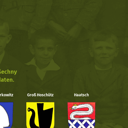
všechny
daten.
rkowitz
Groß Hoschütz
Haatsch