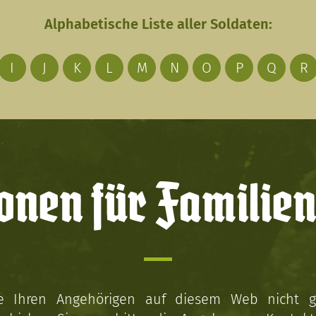
Alphabetische Liste aller Soldaten:
I
J
K
L
M
N
O
P
Q
R
onen für Familien
ie Ihren Angehörigen auf diesem Web nicht 