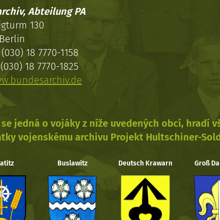
rchiv, Abteilung PA
igturm 130
Berlin
(030) 18 7770-1158
(030) 18 7770-1825
w.bundesarchiv.de
se jedná o vojáky z níže uvedených obcí, hradí 
tky vojenskému archivu Projekt Hultschiner-Sol
atitz
Buslawitz
Deutsch Krawarn
Groß Da