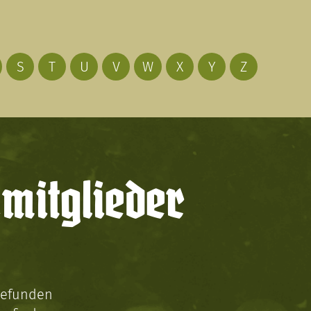
S
T
U
V
W
X
Y
Z
mitglieder
gefunden