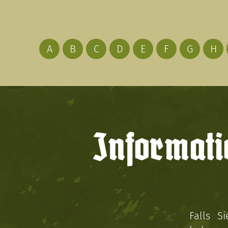
A
B
C
D
E
F
G
H
Informati
Falls S