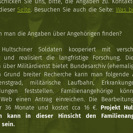
schicken Sie uns, bitte, die Angaben zu. Kontakt
 dieser
Seite
. Besuchen Sie auch die Seite:
Was b
n man die Angaben über Angehörigen finden?
 Hultschiner Soldaten kooperiert mit versc
n und realisiert die langfristige Forschung. Di
über Militärdienst bietet Bundesarchiv (ehemali
 Grund breiter Recherche kann man folgende
enstgrad, militärische Laufbahn, Erkrankun
dungen feststellen. Familienangehörige kön
Web einen Antrag einreichen. Die Bearbeitun
r 36 Monate und kostet cca 16 €.
Projekt Hul
en kann in dieser Hinsicht den Familienang
 sein.