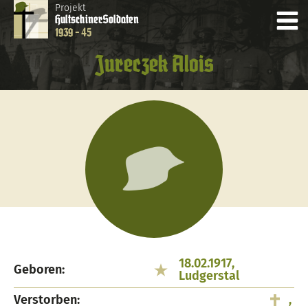
Projekt
Hultschiner
Soldaten
1939 - 45
Jureczek Alois
18.02.1917,
Geboren:
Ludgerstal
Verstorben:
,