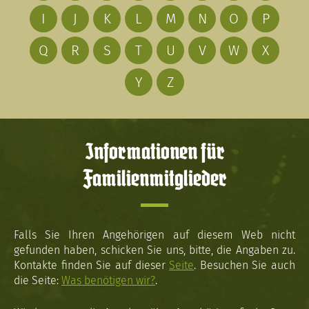
I
J
K
L
M
N
O
P
Q
R
S
T
U
V
W
X
Y
Z
Informationen für
Familienmitglieder
Falls Sie Ihren Angehörigen auf diesem Web nicht
gefunden haben, schicken Sie uns, bitte, die Angaben zu.
Kontakte finden Sie auf dieser
Seite
. Besuchen Sie auch
die Seite:
Was benötigen wir?
.