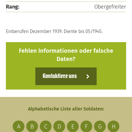
Rang:
Obergefreiter
Einberufen Dezember 1939. Diente bis 05/1945.
Fehlen Informationen oder falsche
Daten?
Kontaktiere uns
Alphabetische Liste aller Soldaten:
A
B
C
D
E
F
G
H