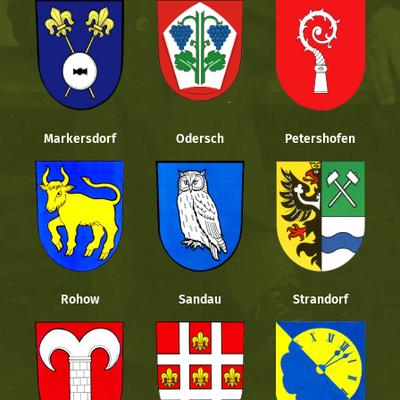
Markersdorf
Odersch
Petershofen
Rohow
Sandau
Strandorf