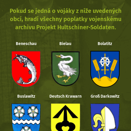
Pokud se jedná o vojáky z níže uvedených
obcí, hradí všechny poplatky vojenskému
archivu Projekt Hultschiner-Soldaten.
Beneschau
Bielau
Bolatitz
Buslawitz
Deutsch Krawarn
Groß Darkowitz