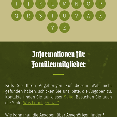
I
J
K
L
M
N
O
P
Q
R
S
T
U
V
W
X
Y
Z
Informationen für
Familienmitglieder
Falls Sie Ihren Angehörigen auf diesem Web nicht
gefunden haben, schicken Sie uns, bitte, die Angaben zu.
Kontakte finden Sie auf dieser
Seite
. Besuchen Sie auch
die Seite:
Was benötigen wir?
.
Wie kann man die Angaben über Angehörigen finden?