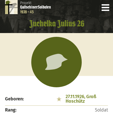
Projekt
Hultschiner
Soldaten
1939 - 45
Juchelka Julius 26
27.11.1926, Groß
Geboren:
Hoschütz
Rang:
Soldat