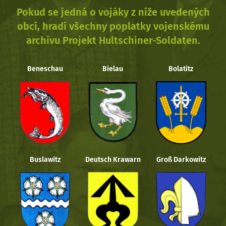
Pokud se jedná o vojáky z níže uvedených
obcí, hradí všechny poplatky vojenskému
archivu Projekt Hultschiner-Soldaten.
Beneschau
Bielau
Bolatitz
Buslawitz
Deutsch Krawarn
Groß Darkowitz