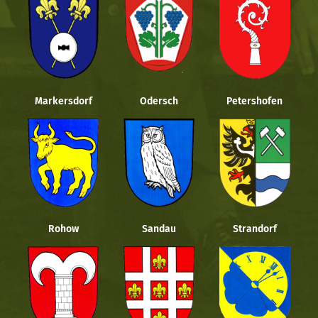
Markersdorf
Odersch
Petershofen
Rohow
Sandau
Strandorf