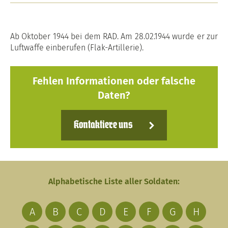
Ab Oktober 1944 bei dem RAD. Am 28.02.1944 wurde er zur
Luftwaffe einberufen (Flak-Artillerie).
Fehlen Informationen oder falsche
Daten?
Kontaktiere uns
Alphabetische Liste aller Soldaten:
A
B
C
D
E
F
G
H