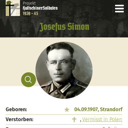
Projekt
Hultschiner
Soldaten
1939 - 45
Josefus Simon
Geboren:
04.09.1907, Strandorf
Verstorben:
,
Vermisst in Polen