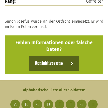
Rang:
Gefreiter
Simon Josefus wurde an der Ostfront eingesetzt. Er wird
im Raum Polen vermisst.
Fehlen Informationen oder falsche
Daten?
Kontaktiere uns
Alphabetische Liste aller Soldaten:
A
B
C
D
E
F
G
H