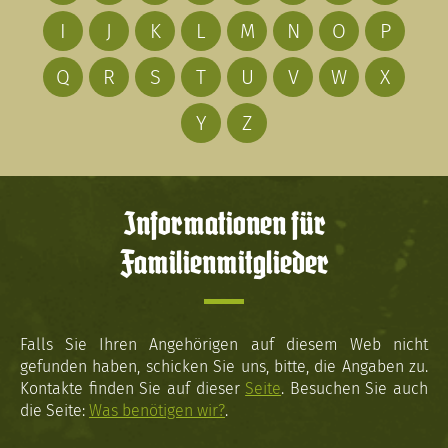
I
J
K
L
M
N
O
P
Q
R
S
T
U
V
W
X
Y
Z
Informationen für
Familienmitglieder
Falls Sie Ihren Angehörigen auf diesem Web nicht
gefunden haben, schicken Sie uns, bitte, die Angaben zu.
Kontakte finden Sie auf dieser
Seite
. Besuchen Sie auch
die Seite:
Was benötigen wir?
.