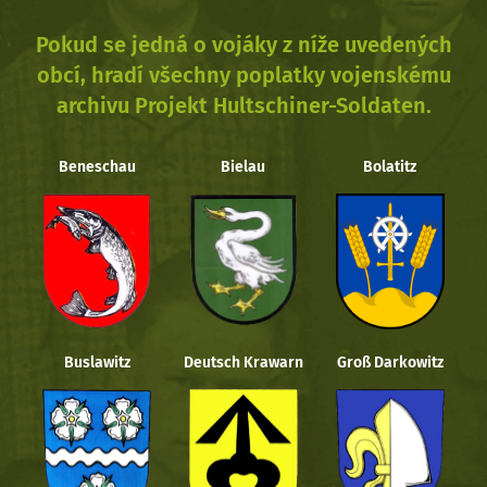
Pokud se jedná o vojáky z níže uvedených
obcí, hradí všechny poplatky vojenskému
archivu Projekt Hultschiner-Soldaten.
Beneschau
Bielau
Bolatitz
Buslawitz
Deutsch Krawarn
Groß Darkowitz