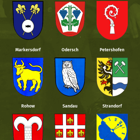
Markersdorf
Odersch
Petershofen
Rohow
Sandau
Strandorf