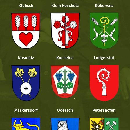
Klebsch
Klein Hoschütz
Köberwitz
Kosmütz
Kuchelna
Ludgerstal
Markersdorf
Odersch
Petershofen