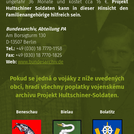
ungefähr 36 Monate und kostet cca 16 €.
Projekt
Hultschiner Soldaten kann in dieser Hinsicht den
Familienangehörige hilfreich sein.
Bundesarchiv, Abteilung PA
Am Borsigturm 130
D-13507 Berlin
Tel.:
+49 (030) 18 7770-1158
Fax:
+49 (030) 18 7770-1825
Web:
www.bundesarchiv.de
Pokud se jedná o vojáky z níže uvedených
obcí, hradí všechny poplatky vojenskému
archivu Projekt Hultschiner-Soldaten.
Beneschau
Bielau
Bolatitz