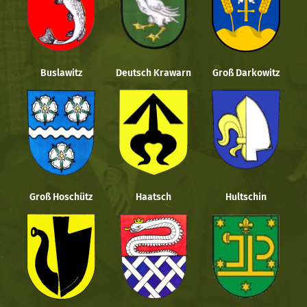
Buslawitz
Deutsch Krawarn
Groß Darkowitz
Groß Hoschütz
Haatsch
Hultschin