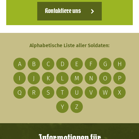
Kontaktiere uns
Alphabetische Liste aller Soldaten:
A
B
C
D
E
F
G
H
I
J
K
L
M
N
O
P
Q
R
S
T
U
V
W
X
Y
Z
Informationen für