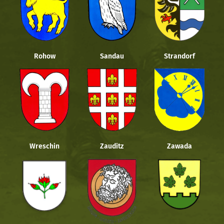
Rohow
Sandau
Strandorf
Wreschin
Zauditz
Zawada