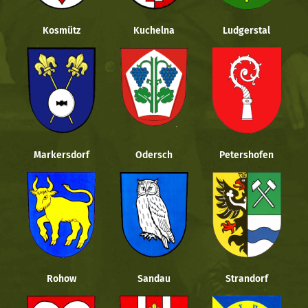
Kosmütz
Kuchelna
Ludgerstal
Markersdorf
Odersch
Petershofen
Rohow
Sandau
Strandorf