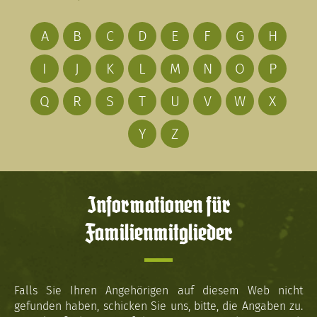
A
B
C
D
E
F
G
H
I
J
K
L
M
N
O
P
Q
R
S
T
U
V
W
X
Y
Z
Informationen für
Familienmitglieder
Falls Sie Ihren Angehörigen auf diesem Web nicht
gefunden haben, schicken Sie uns, bitte, die Angaben zu.