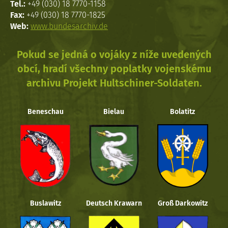
Tel.:
+49 (030) 18 7770-1158
Fax:
+49 (030) 18 7770-1825
Web:
www.bundesarchiv.de
Pokud se jedná o vojáky z níže uvedených
obcí, hradí všechny poplatky vojenskému
archivu Projekt Hultschiner-Soldaten.
Beneschau
Bielau
Bolatitz
Buslawitz
Deutsch Krawarn
Groß Darkowitz