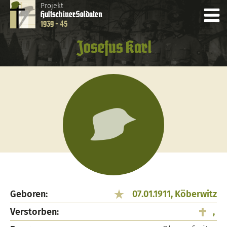
Projekt
Hultschiner
Soldaten
1939 - 45
Josefus Karl
Geboren:
07.01.1911, Köberwitz
Verstorben:
,