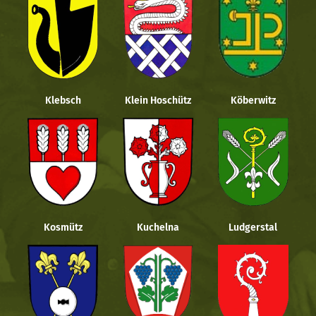
Klebsch
Klein Hoschütz
Köberwitz
Kosmütz
Kuchelna
Ludgerstal