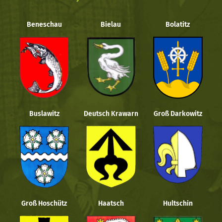
Beneschau
Bielau
Bolatitz
Buslawitz
Deutsch Krawarn
Groß Darkowitz
Groß Hoschütz
Haatsch
Hultschin