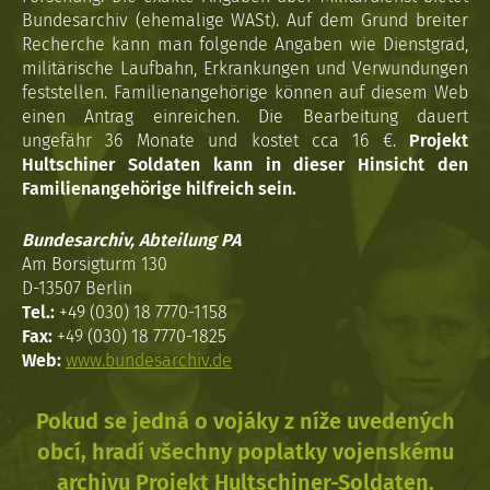
Bundesarchiv (ehemalige WASt). Auf dem Grund breiter
Recherche kann man folgende Angaben wie Dienstgrad,
militärische Laufbahn, Erkrankungen und Verwundungen
feststellen. Familienangehörige können auf diesem Web
einen Antrag einreichen. Die Bearbeitung dauert
ungefähr 36 Monate und kostet cca 16 €.
Projekt
Hultschiner Soldaten kann in dieser Hinsicht den
Familienangehörige hilfreich sein.
Bundesarchiv, Abteilung PA
Am Borsigturm 130
D-13507 Berlin
Tel.:
+49 (030) 18 7770-1158
Fax:
+49 (030) 18 7770-1825
Web:
www.bundesarchiv.de
Pokud se jedná o vojáky z níže uvedených
obcí, hradí všechny poplatky vojenskému
archivu Projekt Hultschiner-Soldaten.