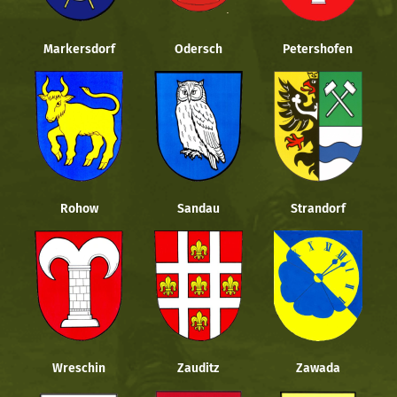
Markersdorf
Odersch
Petershofen
Rohow
Sandau
Strandorf
Wreschin
Zauditz
Zawada