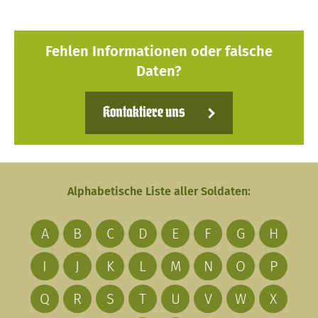
Fehlen Informationen oder falsche
Daten?
Kontaktiere uns
Alphabetische Liste aller Soldaten:
A
B
C
D
E
F
G
H
I
J
K
L
M
N
O
P
Q
R
S
T
U
V
W
X