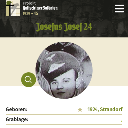
Projekt
Hultschiner
Soldaten
1939 - 45
Josefus Josef 24
Geboren:
1924, Strandorf
Grablage:
.